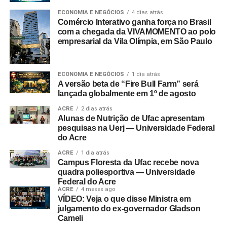
ECONOMIA E NEGÓCIOS
4 dias atrás
Comércio Interativo ganha força no Brasil
com a chegada da VIVAMOMENTO ao polo
empresarial da Vila Olímpia, em São Paulo
ECONOMIA E NEGÓCIOS
1 dia atrás
A versão beta de “Fire Bull Farm” será
lançada globalmente em 1º de agosto
ACRE
2 dias atrás
Alunas de Nutrição de Ufac apresentam
pesquisas na Uerj — Universidade Federal
do Acre
ACRE
1 dia atrás
Campus Floresta da Ufac recebe nova
quadra poliesportiva — Universidade
Federal do Acre
ACRE
4 meses ago
VÍDEO: Veja o que disse Ministra em
julgamento do ex-governador Gladson
Cameli