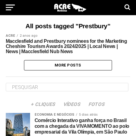
All posts tagged "Prestbury"
ACRE
2 anos ago
Macclesfield and Prestbury nominees for the Marketing
Cheshire Tourism Awards 2024/2025 | Local News |
News | Macclesfield Nub News
MORE POSTS
+ CLIQUES
VÍDEOS
FOTOS
ECONOMIA E NEGÓCIOS
5 dias atrás
Comércio Interativo ganha força no Brasil
com a chegada da VIVAMOMENTO ao polo
empresarial da Vila Olímpia, em São Paulo