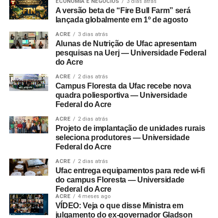
ECONOMIA E NEGÓCIOS
3 dias atrás
A versão beta de “Fire Bull Farm” será
lançada globalmente em 1º de agosto
ACRE
3 dias atrás
Alunas de Nutrição de Ufac apresentam
pesquisas na Uerj — Universidade Federal
do Acre
ACRE
2 dias atrás
Campus Floresta da Ufac recebe nova
quadra poliesportiva — Universidade
Federal do Acre
ACRE
2 dias atrás
Projeto de implantação de unidades rurais
seleciona produtores — Universidade
Federal do Acre
ACRE
2 dias atrás
Ufac entrega equipamentos para rede wi-fi
do campus Floresta — Universidade
Federal do Acre
ACRE
4 meses ago
VÍDEO: Veja o que disse Ministra em
julgamento do ex-governador Gladson