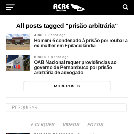
All posts tagged "prisão arbitrária"
ACRE
7 anos ago
Homem é condenado à prisão por roubar a
ex-mulher em Epitaciolândia
BRASIL
8 anos ago
OAB Nacional requer providências ao
governo de Pernambuco por prisão
arbitrária de advogado
MORE POSTS
+ CLIQUES
VÍDEOS
FOTOS