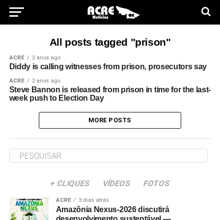
All posts tagged "prison"
ACRE
2 anos ago
Diddy is calling witnesses from prison, prosecutors say
ACRE
2 anos ago
Steve Bannon is released from prison in time for the last-
week push to Election Day
MORE POSTS
+ CLIQUES
VÍDEOS
FOTOS
ACRE
3 dias atrás
Amazônia Nexus-2026 discutirá
desenvolvimento sustentável —