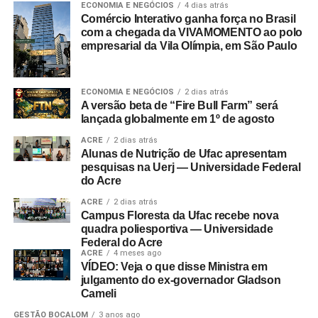
ECONOMIA E NEGÓCIOS
4 dias atrás
Comércio Interativo ganha força no Brasil
com a chegada da VIVAMOMENTO ao polo
empresarial da Vila Olímpia, em São Paulo
ECONOMIA E NEGÓCIOS
2 dias atrás
A versão beta de “Fire Bull Farm” será
lançada globalmente em 1º de agosto
ACRE
2 dias atrás
Alunas de Nutrição de Ufac apresentam
pesquisas na Uerj — Universidade Federal
do Acre
ACRE
2 dias atrás
Campus Floresta da Ufac recebe nova
quadra poliesportiva — Universidade
Federal do Acre
ACRE
4 meses ago
VÍDEO: Veja o que disse Ministra em
julgamento do ex-governador Gladson
Cameli
GESTÃO BOCALOM
3 anos ago