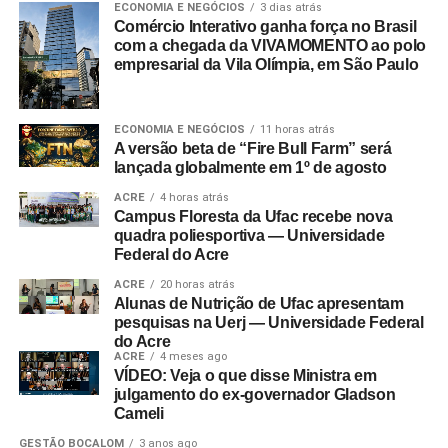
ECONOMIA E NEGÓCIOS
3 dias atrás
Comércio Interativo ganha força no Brasil
com a chegada da VIVAMOMENTO ao polo
empresarial da Vila Olímpia, em São Paulo
ECONOMIA E NEGÓCIOS
11 horas atrás
A versão beta de “Fire Bull Farm” será
lançada globalmente em 1º de agosto
ACRE
4 horas atrás
Campus Floresta da Ufac recebe nova
quadra poliesportiva — Universidade
Federal do Acre
ACRE
20 horas atrás
Alunas de Nutrição de Ufac apresentam
pesquisas na Uerj — Universidade Federal
do Acre
ACRE
4 meses ago
VÍDEO: Veja o que disse Ministra em
julgamento do ex-governador Gladson
Cameli
GESTÃO BOCALOM
3 anos ago