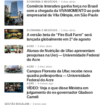
ECONOMIA E NEGÓCIOS
4 dias atrás
Comércio Interativo ganha força no Brasil
com a chegada da VIVAMOMENTO ao polo
empresarial da Vila Olímpia, em São Paulo
ECONOMIA E NEGÓCIOS
2 dias atrás
A versão beta de “Fire Bull Farm” será
lançada globalmente em 1º de agosto
ACRE
2 dias atrás
Alunas de Nutrição de Ufac apresentam
pesquisas na Uerj — Universidade Federal
do Acre
ACRE
2 dias atrás
Campus Floresta da Ufac recebe nova
quadra poliesportiva — Universidade
Federal do Acre
ACRE
4 meses ago
VÍDEO: Veja o que disse Ministra em
julgamento do ex-governador Gladson
Cameli
GESTÃO BOCALOM
3 anos ago