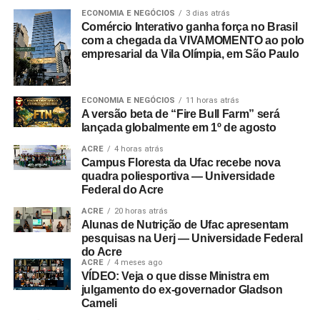
ECONOMIA E NEGÓCIOS
3 dias atrás
Comércio Interativo ganha força no Brasil
com a chegada da VIVAMOMENTO ao polo
empresarial da Vila Olímpia, em São Paulo
ECONOMIA E NEGÓCIOS
11 horas atrás
A versão beta de “Fire Bull Farm” será
lançada globalmente em 1º de agosto
ACRE
4 horas atrás
Campus Floresta da Ufac recebe nova
quadra poliesportiva — Universidade
Federal do Acre
ACRE
20 horas atrás
Alunas de Nutrição de Ufac apresentam
pesquisas na Uerj — Universidade Federal
do Acre
ACRE
4 meses ago
VÍDEO: Veja o que disse Ministra em
julgamento do ex-governador Gladson
Cameli