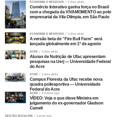
ECONOMIA E NEGÓCIOS
5 dias atrás
Comércio Interativo ganha força no Brasil
com a chegada da VIVAMOMENTO ao polo
empresarial da Vila Olímpia, em São Paulo
ECONOMIA E NEGÓCIOS
2 dias atrás
A versão beta de “Fire Bull Farm” será
lançada globalmente em 1º de agosto
ACRE
3 dias atrás
Alunas de Nutrição de Ufac apresentam
pesquisas na Uerj — Universidade Federal
do Acre
ACRE
2 dias atrás
Campus Floresta da Ufac recebe nova
quadra poliesportiva — Universidade
Federal do Acre
ACRE
4 meses ago
VÍDEO: Veja o que disse Ministra em
julgamento do ex-governador Gladson
Cameli
GESTÃO BOCALOM
3 anos ago