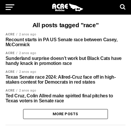
All posts tagged "race"
ACRE
2 anos ago
Recount starts in PA US Senate race between Casey,
McCormick
ACRE
2 anos ago
Sunderland surprise doesn’t work but Black Cats have
handy knack in promotion race
ACRE
2 anos ago
Texas Senate race 2024: Allred-Cruz face off in high-
stakes contest for Democrats in red states
ACRE
2 anos ago
Ted Cruz, Colin Allred make spirited final pitches to
Texas voters in Senate race
MORE POSTS