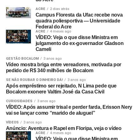
ACRE
2 dias atrás
Campus Floresta da Ufac recebe nova
quadra poliesportiva — Universidade
Federal do Acre
ACRE
4 meses ago
VÍDEO: Veja o que disse Ministra em
julgamento do ex-governador Gladson
Cameli
GESTÃO BOCALOM
3 anos ago
Vídeo mostra briga entre vereadores, motivada por
pedido de R$ 340 milhões de Bocalom
SE NÃO ROUBAR O DINHEIRO DÁ!
3 anos ago
Após empréstimo ser rejeitado, N Lima pede que
Bocalom exonere Valtim José da Casa Civil
CURIOSIDADES
3 anos ago
VÍDEO: Após assumir trisal e perder farda, Erisson Nery
vai se lançar como “marido de aluguel”
VÍDEOS
3 anos ago
Anúncio: Aventura e Rapel em Floripa, veja o vídeo
ACRE
4 meses ago
VÍDEO: Veja o que disse Ministra em