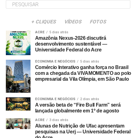
+ CLIQUES
VÍDEOS
FOTOS
ACRE
5 dias atrás
Amazônia Nexus-2026 discutirá
desenvolvimento sustentável —
Universidade Federal do Acre
ECONOMIA E NEGÓCIOS
5 dias atrás
Comércio Interativo ganha força no Brasil
com a chegada da VIVAMOMENTO ao polo
empresarial da Vila Olímpia, em São Paulo
ECONOMIA E NEGÓCIOS
2 dias atrás
A versão beta de “Fire Bull Farm” será
lançada globalmente em 1º de agosto
ACRE
3 dias atrás
Alunas de Nutrição de Ufac apresentam
pesquisas na Uerj — Universidade Federal
do Acre