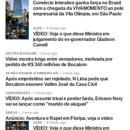
Comércio Interativo ganha força no Brasil
com a chegada da VIVAMOMENTO ao polo
empresarial da Vila Olímpia, em São Paulo
ACRE
4 meses ago
VÍDEO: Veja o que disse Ministra em
julgamento do ex-governador Gladson
Cameli
GESTÃO BOCALOM
3 anos ago
Vídeo mostra briga entre vereadores, motivada por
pedido de R$ 340 milhões de Bocalom
SE NÃO ROUBAR O DINHEIRO DÁ!
3 anos ago
Após empréstimo ser rejeitado, N Lima pede que
Bocalom exonere Valtim José da Casa Civil
CURIOSIDADES
3 anos ago
VÍDEO: Após assumir trisal e perder farda, Erisson Nery
vai se lançar como “marido de aluguel”
VÍDEOS
3 anos ago
Anúncio: Aventura e Rapel em Floripa, veja o vídeo
ACRE
4 meses ago
VÍDEO: Veja o que disse Ministra em