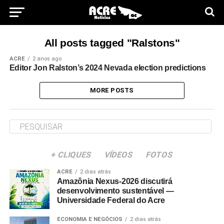
All posts tagged "Ralstons"
ACRE
2 anos ago
Editor Jon Ralston’s 2024 Nevada election predictions
MORE POSTS
+ CLIQUES
VÍDEOS
FOTOS
ACRE
2 dias atrás
Amazônia Nexus-2026 discutirá
desenvolvimento sustentável —
Universidade Federal do Acre
ECONOMIA E NEGÓCIOS
2 dias atrás