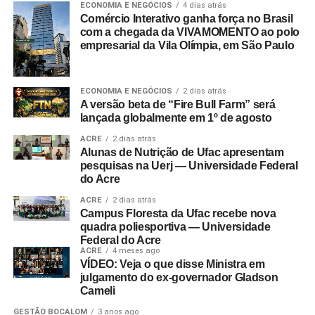
ECONOMIA E NEGÓCIOS
4 dias atrás
Comércio Interativo ganha força no Brasil
com a chegada da VIVAMOMENTO ao polo
empresarial da Vila Olímpia, em São Paulo
ECONOMIA E NEGÓCIOS
2 dias atrás
A versão beta de “Fire Bull Farm” será
lançada globalmente em 1º de agosto
ACRE
2 dias atrás
Alunas de Nutrição de Ufac apresentam
pesquisas na Uerj — Universidade Federal
do Acre
ACRE
2 dias atrás
Campus Floresta da Ufac recebe nova
quadra poliesportiva — Universidade
Federal do Acre
ACRE
4 meses ago
VÍDEO: Veja o que disse Ministra em
julgamento do ex-governador Gladson
Cameli
GESTÃO BOCALOM
3 anos ago