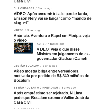
Casa Civil
CURIOSIDADES
3 anos ago
VÍDEO: Após assumir trisal e perder farda,
Erisson Nery vai se lançar como “marido de
aluguel”
VÍDEOS
3 anos ago
Anúncio: Aventura e Rapel em Floripa, veja
o vídeo
ACRE
4 meses ago
VÍDEO: Veja o que disse
Ministra em julgamento do ex-
governador Gladson Cameli
GESTÃO BOCALOM
3 anos ago
Vídeo mostra briga entre vereadores,
motivada por pedido de R$ 340 milhões de
Bocalom
SE NÃO ROUBAR O DINHEIRO DÁ!
3 anos ago
Após empréstimo ser rejeitado, N Lima
pede que Bocalom exonere Valtim José da
Casa Civil