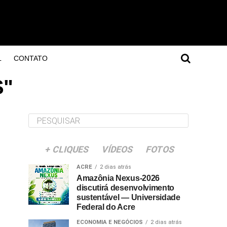
L
CONTATO
S"
+ CLIQUES
VÍDEOS
FOTOS
ACRE
2 dias atrás
Amazônia Nexus-2026
discutirá desenvolvimento
sustentável — Universidade
Federal do Acre
ECONOMIA E NEGÓCIOS
2 dias atrás