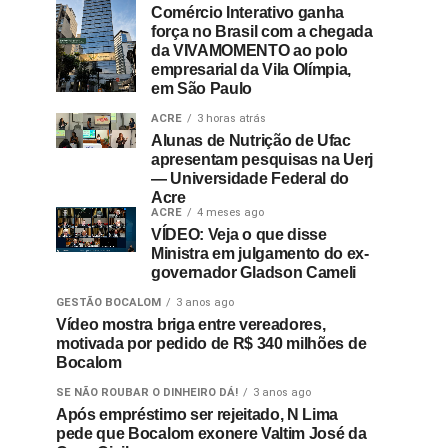
Comércio Interativo ganha
força no Brasil com a chegada
da VIVAMOMENTO ao polo
empresarial da Vila Olímpia,
em São Paulo
ACRE
3 horas atrás
Alunas de Nutrição de Ufac
apresentam pesquisas na Uerj
— Universidade Federal do
Acre
ACRE
4 meses ago
VÍDEO: Veja o que disse
Ministra em julgamento do ex-
governador Gladson Cameli
GESTÃO BOCALOM
3 anos ago
Vídeo mostra briga entre vereadores,
motivada por pedido de R$ 340 milhões de
Bocalom
SE NÃO ROUBAR O DINHEIRO DÁ!
3 anos ago
Após empréstimo ser rejeitado, N Lima
pede que Bocalom exonere Valtim José da