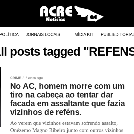
POLÍTICA
JORNAIS LOCAIS
MÍDIA KIT
PUBLIEDITORIA
ll posts tagged "REFEN
CRIME
6 anos ago
No AC, homem morre com um
tiro na cabeça ao tentar dar
facada em assaltante que fazia
vizinhos de reféns.
Ao verem que vizinhos estavam sofrendo assalto,
Onézemo Magno Ribeiro junto com outros vizinhos