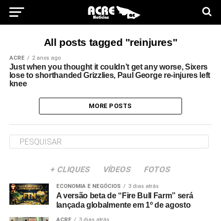
All posts tagged "reinjures"
ACRE
2 anos ago
Just when you thought it couldn’t get any worse, Sixers
lose to shorthanded Grizzlies, Paul George re-injures left
knee
MORE POSTS
+ CLIQUES
VÍDEOS
FOTOS
ECONOMIA E NEGÓCIOS
3 dias atrás
A versão beta de “Fire Bull Farm” será
lançada globalmente em 1º de agosto
ACRE
3 dias atrás