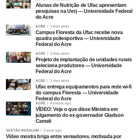
Alunas de Nutrição de Ufac apresentam
pesquisas na Uerj — Universidade Federal
do Acre
ACRE
3 dias atrás
Campus Floresta da Ufac recebe nova
quadra poliesportiva — Universidade
Federal do Acre
ACRE
3 dias atrás
Projeto de implantação de unidades rurais
seleciona produtores — Universidade
Federal do Acre
ACRE
3 dias atrás
Ufac entrega equipamentos para rede wi-fi
do campus Floresta — Universidade
Federal do Acre
ACRE
4 meses ago
VÍDEO: Veja o que disse Ministra em
julgamento do ex-governador Gladson
Cameli
GESTÃO BOCALOM
3 anos ago
Vídeo mostra briga entre vereadores, motivada por