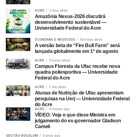
ACRE
3 dias atrás
Amazônia Nexus-2026 discutirá
desenvolvimento sustentável —
Universidade Federal do Acre
ECONOMIA E NEGÓCIOS
16 horas atrás
A versão beta de “Fire Bull Farm” será
lançada globalmente em 1º de agosto
ACRE
9 horas atrás
Campus Floresta da Ufac recebe nova
quadra poliesportiva — Universidade
Federal do Acre
ACRE
1 dia atrás
Alunas de Nutrição de Ufac apresentam
pesquisas na Uerj — Universidade Federal
do Acre
ACRE
4 meses ago
VÍDEO: Veja o que disse Ministra em
julgamento do ex-governador Gladson
Cameli
GESTÃO BOCALOM
3 anos ago