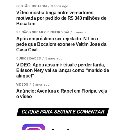
GESTÃO BOCALOM
3 anos ago
Vídeo mostra briga entre vereadores,
motivada por pedido de R$ 340 milhões de
Bocalom
SE NÃO ROUBAR O DINHEIRO DÁ!
3 anos ago
Após empréstimo ser rejeitado, N Lima
pede que Bocalom exonere Valtim José da
Casa Civil
CURIOSIDADES
3 anos ago
VÍDEO: Após assumir trisal e perder farda,
Erisson Nery vai se lançar como “marido de
aluguel”
VÍDEOS
3 anos ago
Anúncio: Aventura e Rapel em Floripa, veja
o vídeo
CLIQUE PARA SEGUIR E COMENTAR