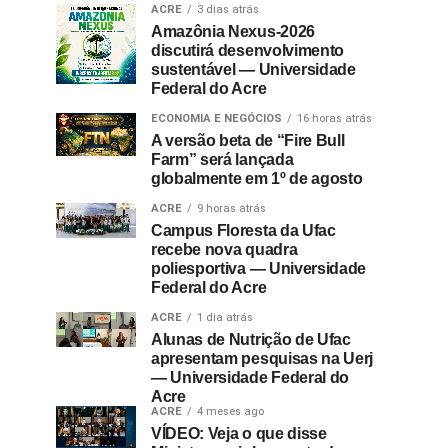
ACRE
3 dias atrás
Amazônia Nexus-2026
discutirá desenvolvimento
sustentável — Universidade
Federal do Acre
ECONOMIA E NEGÓCIOS
16 horas atrás
A versão beta de “Fire Bull
Farm” será lançada
globalmente em 1º de agosto
ACRE
9 horas atrás
Campus Floresta da Ufac
recebe nova quadra
poliesportiva — Universidade
Federal do Acre
ACRE
1 dia atrás
Alunas de Nutrição de Ufac
apresentam pesquisas na Uerj
— Universidade Federal do
Acre
ACRE
4 meses ago
VÍDEO: Veja o que disse