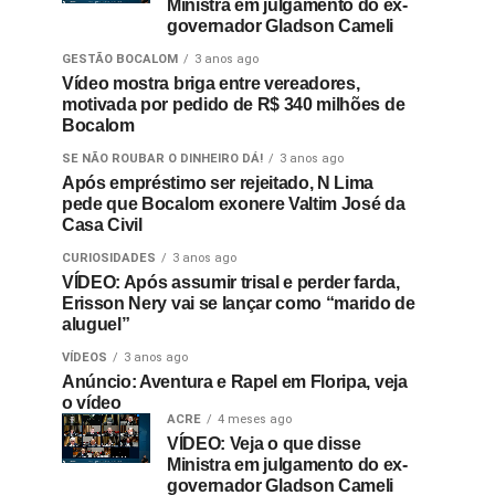
Ministra em julgamento do ex-
governador Gladson Cameli
GESTÃO BOCALOM
3 anos ago
Vídeo mostra briga entre vereadores,
motivada por pedido de R$ 340 milhões de
Bocalom
SE NÃO ROUBAR O DINHEIRO DÁ!
3 anos ago
Após empréstimo ser rejeitado, N Lima
pede que Bocalom exonere Valtim José da
Casa Civil
CURIOSIDADES
3 anos ago
VÍDEO: Após assumir trisal e perder farda,
Erisson Nery vai se lançar como “marido de
aluguel”
VÍDEOS
3 anos ago
Anúncio: Aventura e Rapel em Floripa, veja
o vídeo
ACRE
4 meses ago
VÍDEO: Veja o que disse
Ministra em julgamento do ex-
governador Gladson Cameli