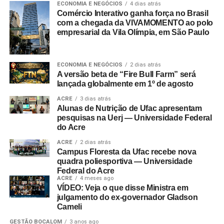
ECONOMIA E NEGÓCIOS
4 dias atrás
Comércio Interativo ganha força no Brasil
com a chegada da VIVAMOMENTO ao polo
empresarial da Vila Olímpia, em São Paulo
ECONOMIA E NEGÓCIOS
2 dias atrás
A versão beta de “Fire Bull Farm” será
lançada globalmente em 1º de agosto
ACRE
3 dias atrás
Alunas de Nutrição de Ufac apresentam
pesquisas na Uerj — Universidade Federal
do Acre
ACRE
2 dias atrás
Campus Floresta da Ufac recebe nova
quadra poliesportiva — Universidade
Federal do Acre
ACRE
4 meses ago
VÍDEO: Veja o que disse Ministra em
julgamento do ex-governador Gladson
Cameli
GESTÃO BOCALOM
3 anos ago