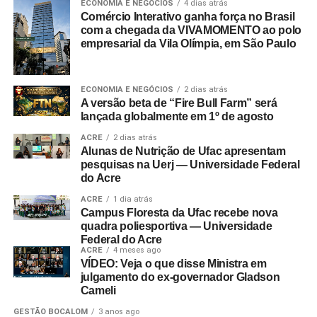
ECONOMIA E NEGÓCIOS
4 dias atrás
Comércio Interativo ganha força no Brasil
com a chegada da VIVAMOMENTO ao polo
empresarial da Vila Olímpia, em São Paulo
ECONOMIA E NEGÓCIOS
2 dias atrás
A versão beta de “Fire Bull Farm” será
lançada globalmente em 1º de agosto
ACRE
2 dias atrás
Alunas de Nutrição de Ufac apresentam
pesquisas na Uerj — Universidade Federal
do Acre
ACRE
1 dia atrás
Campus Floresta da Ufac recebe nova
quadra poliesportiva — Universidade
Federal do Acre
ACRE
4 meses ago
VÍDEO: Veja o que disse Ministra em
julgamento do ex-governador Gladson
Cameli
GESTÃO BOCALOM
3 anos ago