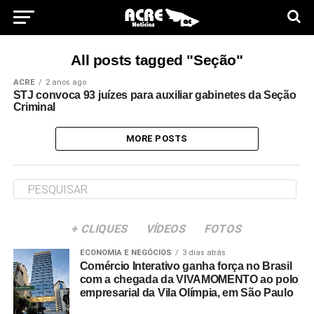
All posts tagged "Seção"
ACRE
2 anos ago
STJ convoca 93 juízes para auxiliar gabinetes da Seção
Criminal
MORE POSTS
+ CLIQUES
VÍDEOS
FOTOS
ECONOMIA E NEGÓCIOS
3 dias atrás
Comércio Interativo ganha força no Brasil
com a chegada da VIVAMOMENTO ao polo
empresarial da Vila Olímpia, em São Paulo