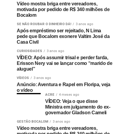
Vídeo mostra briga entre vereadores,
motivada por pedido de R$ 340 milhões de
Bocalom
SE NÃO ROUBAR O DINHEIRO DÁ!
3 anos ago
Após empréstimo ser rejeitado, N Lima
pede que Bocalom exonere Valtim José da
Casa Civil
CURIOSIDADES
3 anos ago
VÍDEO: Após assumir trisal e perder farda,
Erisson Nery vai se lançar como “marido de
aluguel”
VÍDEOS
3 anos ago
Anúncio: Aventura e Rapel em Floripa, veja
o vídeo
ACRE
4 meses ago
VÍDEO: Veja o que disse
Ministra em julgamento do ex-
governador Gladson Cameli
GESTÃO BOCALOM
3 anos ago
Vídeo mostra briga entre vereadores,
motivada por pedido de R$ 340 milhões de