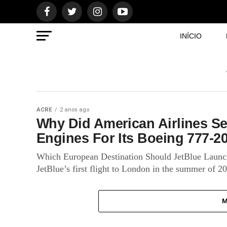
INÍCIO
ACRE
2 anos ago
Why Did American Airlines Se
Engines For Its Boeing 777-
Which European Destination Should JetBlue Launch
JetBlue’s first flight to London in the summer of 20
M