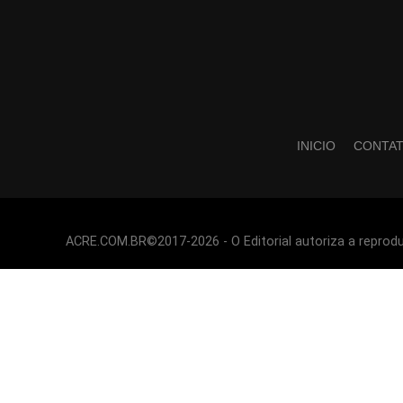
INICIO
CONTA
ACRE.COM.BR©2017-2026 - O Editorial autoriza a reproduç