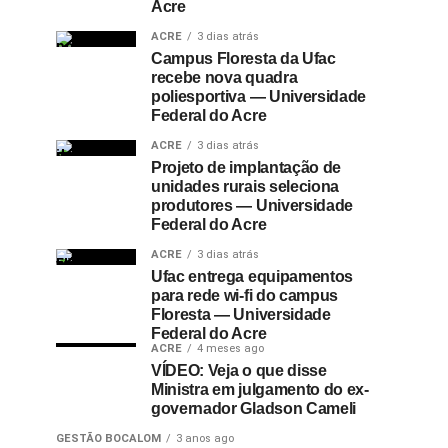
Acre
ACRE
3 dias atrás
Campus Floresta da Ufac
recebe nova quadra
poliesportiva — Universidade
Federal do Acre
ACRE
3 dias atrás
Projeto de implantação de
unidades rurais seleciona
produtores — Universidade
Federal do Acre
ACRE
3 dias atrás
Ufac entrega equipamentos
para rede wi-fi do campus
Floresta — Universidade
Federal do Acre
ACRE
4 meses ago
VÍDEO: Veja o que disse
Ministra em julgamento do ex-
governador Gladson Cameli
GESTÃO BOCALOM
3 anos ago