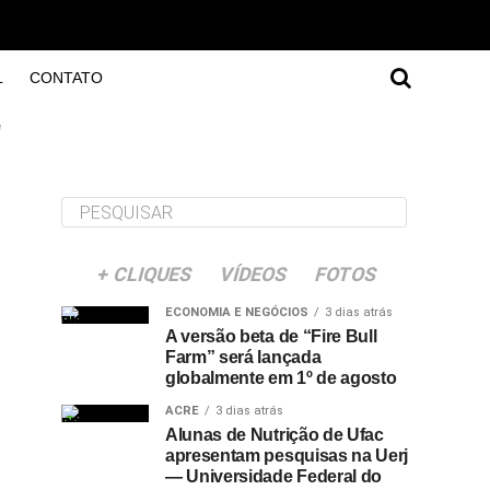
L
CONTATO
"
+ CLIQUES
VÍDEOS
FOTOS
ECONOMIA E NEGÓCIOS
3 dias atrás
A versão beta de “Fire Bull
Farm” será lançada
globalmente em 1º de agosto
ACRE
3 dias atrás
Alunas de Nutrição de Ufac
apresentam pesquisas na Uerj
— Universidade Federal do