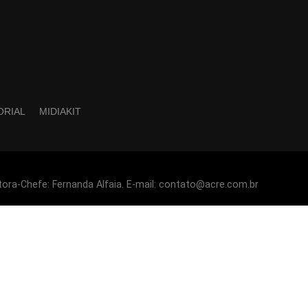
ORIAL
MIDIAKIT
tora-Chefe: Fernanda Alfaia. E-mail: contato@acre.com.br