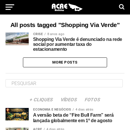
All posts tagged "Shopping Via Verde"
CRISE
8 anos ago
Shopping Via Verde é denunciado na rede
social por aumentar taxa do
estacionamento
MORE POSTS
+ CLIQUES
VÍDEOS
FOTOS
ECONOMIA E NEGÓCIOS
4 dias atrás
A versão beta de “Fire Bull Farm” será
lançada globalmente em 1º de agosto
ACRE
4 dias atrás