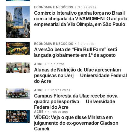
ECONOMIA E NEGÓCIOS
3 dias atrás
Comércio Interativo ganha força no Brasil
com a chegada da VIVAMOMENTO ao polo
empresarial da Vila Olímpia, em São Paulo
ECONOMIA E NEGÓCIOS
1 dia atrás
A versão beta de “Fire Bull Farm” será
lançada globalmente em 1º de agosto
ACRE
1 dia atrás
Alunas de Nutrição de Ufac apresentam
pesquisas na Uerj — Universidade Federal
do Acre
ACRE
19 horas atrás
Campus Floresta da Ufac recebe nova
quadra poliesportiva — Universidade
Federal do Acre
ACRE
4 meses ago
VÍDEO: Veja o que disse Ministra em
julgamento do ex-governador Gladson
Cameli