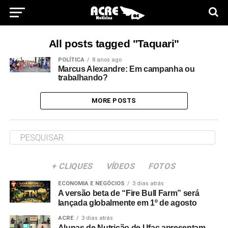
All posts tagged "Taquari"
POLÍTICA
8 anos ago
Marcus Alexandre: Em campanha ou
trabalhando?
MORE POSTS
+ CLIQUES
VÍDEOS
FOTOS
ECONOMIA E NEGÓCIOS
3 dias atrás
A versão beta de “Fire Bull Farm” será
lançada globalmente em 1º de agosto
ACRE
3 dias atrás
Alunas de Nutrição de Ufac apresentam