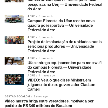
pesquisas na Uerj — Universidade Federal
do Acre
ACRE
3 dias atrás
Campus Floresta da Ufac recebe nova
quadra poliesportiva — Universidade
Federal do Acre
ACRE
3 dias atrás
Projeto de implantação de unidades rurais
seleciona produtores — Universidade
Federal do Acre
ACRE
3 dias atrás
Ufac entrega equipamentos para rede wi-fi
do campus Floresta — Universidade
Federal do Acre
ACRE
4 meses ago
VÍDEO: Veja o que disse Ministra em
julgamento do ex-governador Gladson
Cameli
GESTÃO BOCALOM
3 anos ago
Vídeo mostra briga entre vereadores, motivada por
pedido de R$ 340 milhões de Bocalom