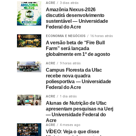
ACRE
3 dias atrás
Amazônia Nexus-2026
discutirá desenvolvimento
sustentável — Universidade
Federal do Acre
ECONOMIA E NEGÓCIOS
16 horas atrás
A versão beta de “Fire Bull
Farm” será lançada
globalmente em 1º de agosto
ACRE
9 horas atrás
Campus Floresta da Ufac
recebe nova quadra
poliesportiva — Universidade
Federal do Acre
ACRE
1 dia atrás
Alunas de Nutrição de Ufac
apresentam pesquisas na Uerj
— Universidade Federal do
Acre
ACRE
4 meses ago
VÍDEO: Veja o que disse