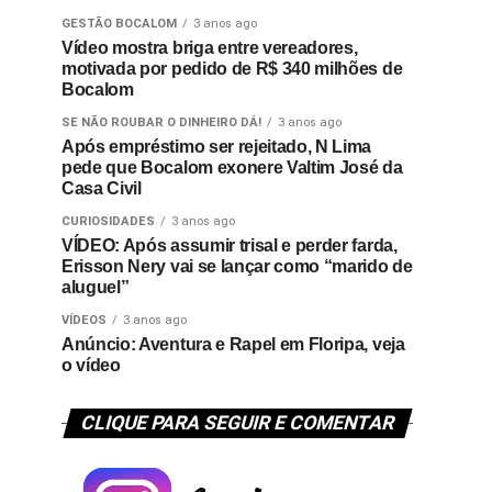
GESTÃO BOCALOM
3 anos ago
Vídeo mostra briga entre vereadores,
motivada por pedido de R$ 340 milhões de
Bocalom
SE NÃO ROUBAR O DINHEIRO DÁ!
3 anos ago
Após empréstimo ser rejeitado, N Lima
pede que Bocalom exonere Valtim José da
Casa Civil
CURIOSIDADES
3 anos ago
VÍDEO: Após assumir trisal e perder farda,
Erisson Nery vai se lançar como “marido de
aluguel”
VÍDEOS
3 anos ago
Anúncio: Aventura e Rapel em Floripa, veja
o vídeo
CLIQUE PARA SEGUIR E COMENTAR