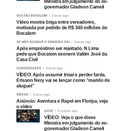
Ministra em julgamento do ex-
governador Gladson Cameli
GESTÃO BOCALOM
3 anos ago
Vídeo mostra briga entre vereadores,
motivada por pedido de R$ 340 milhões de
Bocalom
SE NÃO ROUBAR O DINHEIRO DÁ!
3 anos ago
Após empréstimo ser rejeitado, N Lima
pede que Bocalom exonere Valtim José da
Casa Civil
CURIOSIDADES
3 anos ago
VÍDEO: Após assumir trisal e perder farda,
Erisson Nery vai se lançar como “marido de
aluguel”
VÍDEOS
3 anos ago
Anúncio: Aventura e Rapel em Floripa, veja
o vídeo
ACRE
4 meses ago
VÍDEO: Veja o que disse
Ministra em julgamento do ex-
governador Gladson Cameli