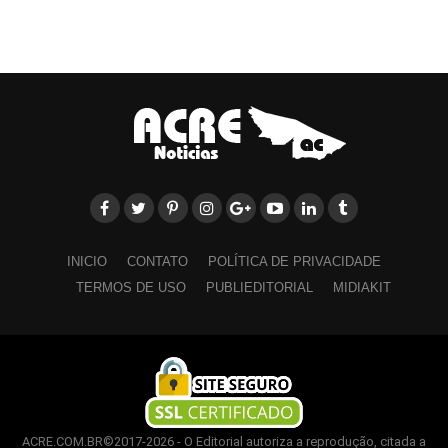
INICIO
CONTATO
POLÍTICA DE PRIVACIDADE
TERMOS DE USO
PUBLIEDITORIAL
MIDIAKIT
ACRE.COM.BR©2017-2026 - O Editorial autoriza a reprodução, citada a