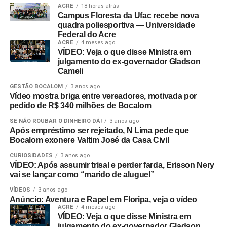
ACRE
18 horas atrás
Campus Floresta da Ufac recebe nova
quadra poliesportiva — Universidade
Federal do Acre
ACRE
4 meses ago
VÍDEO: Veja o que disse Ministra em
julgamento do ex-governador Gladson
Cameli
GESTÃO BOCALOM
3 anos ago
Vídeo mostra briga entre vereadores, motivada por
pedido de R$ 340 milhões de Bocalom
SE NÃO ROUBAR O DINHEIRO DÁ!
3 anos ago
Após empréstimo ser rejeitado, N Lima pede que
Bocalom exonere Valtim José da Casa Civil
CURIOSIDADES
3 anos ago
VÍDEO: Após assumir trisal e perder farda, Erisson Nery
vai se lançar como “marido de aluguel”
VÍDEOS
3 anos ago
Anúncio: Aventura e Rapel em Floripa, veja o vídeo
ACRE
4 meses ago
VÍDEO: Veja o que disse Ministra em
julgamento do ex-governador Gladson