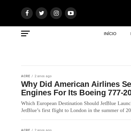
INÍCIO
ACRE
2 anos ago
Why Did American Airlines Se
Engines For Its Boeing 777-
Which European Destination Should JetBlue Launch
JetBlue’s first flight to London in the summer of 20
ACRE
2 anos ago