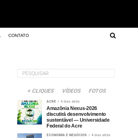
L
CONTATO
+ CLIQUES
VÍDEOS
FOTOS
ACRE
4 dias atrás
Amazônia Nexus-2026
discutirá desenvolvimento
sustentável — Universidade
Federal do Acre
ECONOMIA E NEGÓCIOS
4 dias atrás