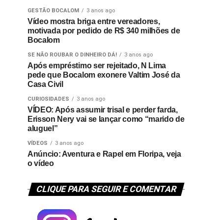
GESTÃO BOCALOM
3 anos ago
Vídeo mostra briga entre vereadores,
motivada por pedido de R$ 340 milhões de
Bocalom
SE NÃO ROUBAR O DINHEIRO DÁ!
3 anos ago
Após empréstimo ser rejeitado, N Lima
pede que Bocalom exonere Valtim José da
Casa Civil
CURIOSIDADES
3 anos ago
VÍDEO: Após assumir trisal e perder farda,
Erisson Nery vai se lançar como “marido de
aluguel”
VÍDEOS
3 anos ago
Anúncio: Aventura e Rapel em Floripa, veja
o vídeo
CLIQUE PARA SEGUIR E COMENTAR