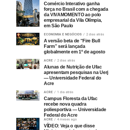
Comércio Interativo ganha
força no Brasil com a chegada
da VIVAMOMENTO ao polo
empresarial da Vila Olímpia,
em São Paulo
ECONOMIA E NEGÓCIOS
2 dias atrás
A versão beta de “Fire Bull
Farm” será lançada
globalmente em 1º de agosto
ACRE
2 dias atrás
Alunas de Nutrição de Ufac
apresentam pesquisas na Uerj
— Universidade Federal do
Acre
ACRE
1 dia atrás
Campus Floresta da Ufac
recebe nova quadra
poliesportiva — Universidade
Federal do Acre
ACRE
4 meses ago
VÍDEO: Veja o que disse