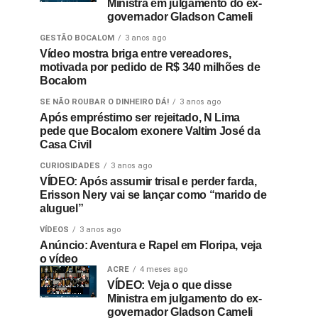
Ministra em julgamento do ex-
governador Gladson Cameli
GESTÃO BOCALOM
3 anos ago
Vídeo mostra briga entre vereadores,
motivada por pedido de R$ 340 milhões de
Bocalom
SE NÃO ROUBAR O DINHEIRO DÁ!
3 anos ago
Após empréstimo ser rejeitado, N Lima
pede que Bocalom exonere Valtim José da
Casa Civil
CURIOSIDADES
3 anos ago
VÍDEO: Após assumir trisal e perder farda,
Erisson Nery vai se lançar como “marido de
aluguel”
VÍDEOS
3 anos ago
Anúncio: Aventura e Rapel em Floripa, veja
o vídeo
ACRE
4 meses ago
VÍDEO: Veja o que disse
Ministra em julgamento do ex-
governador Gladson Cameli