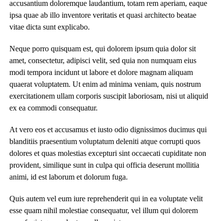
accusantium doloremque laudantium, totam rem aperiam, eaque
ipsa quae ab illo inventore veritatis et quasi architecto beatae
vitae dicta sunt explicabo.
Neque porro quisquam est, qui dolorem ipsum quia dolor sit
amet, consectetur, adipisci velit, sed quia non numquam eius
modi tempora incidunt ut labore et dolore magnam aliquam
quaerat voluptatem. Ut enim ad minima veniam, quis nostrum
exercitationem ullam corporis suscipit laboriosam, nisi ut aliquid
ex ea commodi consequatur.
At vero eos et accusamus et iusto odio dignissimos ducimus qui
blanditiis praesentium voluptatum deleniti atque corrupti quos
dolores et quas molestias excepturi sint occaecati cupiditate non
provident, similique sunt in culpa qui officia deserunt mollitia
animi, id est laborum et dolorum fuga.
Quis autem vel eum iure reprehenderit qui in ea voluptate velit
esse quam nihil molestiae consequatur, vel illum qui dolorem