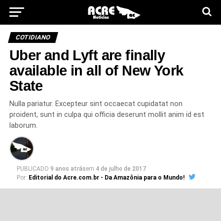
COTIDIANO
Uber and Lyft are finally
available in all of New York
State
Nulla pariatur. Excepteur sint occaecat cupidatat non
proident, sunt in culpa qui officia deserunt mollit anim id est
laborum.
PUBLICADO
9 anos atrás
em
4 de julho de 2017
Por:
Editorial do Acre.com.br - Da Amazônia para o Mundo!