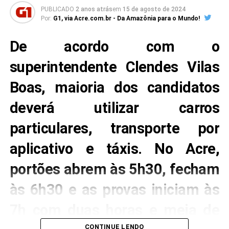
PUBLICADO
2 anos atrás
em
15 de agosto de 2024
Por:
G1, via Acre.com.br - Da Amazônia para o Mundo!
De acordo com o
superintendente Clendes Vilas
Boas, maioria dos candidatos
deverá utilizar carros
particulares, transporte por
aplicativo e táxis. No Acre,
portões abrem às 5h30, fecham
às 6h30 e as provas iniciam às
7h com duas horas e meia de
CONTINUE LENDO