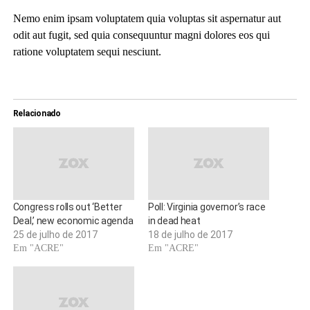
Nemo enim ipsam voluptatem quia voluptas sit aspernatur aut
odit aut fugit, sed quia consequuntur magni dolores eos qui
ratione voluptatem sequi nesciunt.
Relacionado
Congress rolls out ‘Better
Poll: Virginia governor’s race
Deal,’ new economic agenda
in dead heat
25 de julho de 2017
18 de julho de 2017
Em "ACRE"
Em "ACRE"