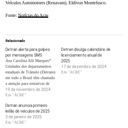
Veículos Automotores (Renavam), Eldivon Montefusco.
Fonte:
Notícias do Acre
Relacionado
Detran alerta para golpes
Detran divulga calendário de
por mensagens SMS
licenciamento anual de
Ana Carolina Alli Marques*
2025
Unidades dos departamentos
17 de dezembro de 2024
estaduais de Trânsito (Detrans)
Em "ACRE"
em todo o Brasil têm chamado
a atenção para tentativas de
golpe envolvendo mensagens
19 de novembro de 2024
de texto. Essas mensagens
Em "ACRE"
direcionam para sites falsos
Detran anuncia primeiro
que solicitam dados pessoais,
leilão de veículos de 2025
alegando suspensão ou
3 de janeiro de 2025
cassação da carteira nacional
Em "ACRE"
de habilitação (CNH).. Os