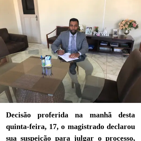
pede suspensão do
concurso público
Em decisão desta sexta-feira, 18, a magistrada repetiu
a decisão do colega juiz e, nos mesmos e exatos
termos, declarou-se suspeita para julgar a causa, e
determinou a remessa dos autos para o próximo
substituto legal, na linha de substituição,
possivelmente a magistrada Dra Ana Paula Saboya
Lima ou Dr Marcos Rafael Maciel de Souza
(magistrados da Comarca de Feijó).
Veja a decisão abaixo:
Decisão proferida na manhã desta
quinta-feira, 17, o magistrado declarou
sua suspeição para julgar o processo,