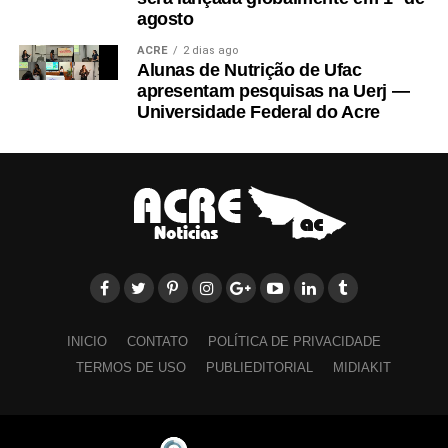
para que não seja levado a júri popular, conforme
agosto
determinou a Justiça acreana.
ACRE
2 dias ago
Alunas de Nutrição de Ufac
apresentam pesquisas na Uerj —
Universidade Federal do Acre
INICIO
CONTATO
POLÍTICA DE PRIVACIDADE
TERMOS DE USO
PUBLIEDITORIAL
MIDIAKIT