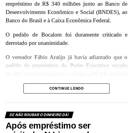
empréstimo de R$ 340 milhões junto ao Banco de
Desenvolvimento Econômico e Social (BNDES), ao
Banco do Brasil e à Caixa Econômica Federal.
O pedido de Bocalom foi duramente criticado e
derrotado por unanimidade.
O vereador Fábio Araújo já havia adiantado que o
pedido de empréstimo do Poder Executivo orçado
em R$ 340 milhões poderia chegar a R$ 590 milhões
aos cofres públicos – um aumento de R$ 250
CONTINUE LENDO
milhões, cerca de 73,5%
A rejeição ao PLC foi tamanha que a rejeição foi
unânime, sendo esta um das maiores derrotas
SE NÃO ROUBAR O DINHEIRO DÁ!
políticas do prefeito
Tião Bocalom
em seu
Após empréstimo ser
mandato. Durante o dia, os vereadores trataram cobre