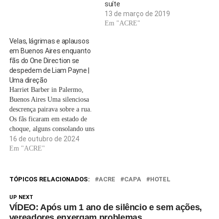
suíte
13 de março de 2019
Em "ACRE"
Velas, lágrimas e aplausos
em Buenos Aires enquanto
fãs do One Direction se
despedem de Liam Payne |
Uma direção
Harriet Barber in Palermo,
Buenos Aires Uma silenciosa
descrença pairava sobre a rua.
Os fãs ficaram em estado de
choque, alguns consolando uns
aos outros, outros olhando
16 de outubro de 2024
para a fachada branca do hotel
Em "ACRE"
Casa Sur, onde todas as
cortinas estavam fechadas.Esta
foi a cena no bairro de
TÓPICOS RELACIONADOS:
ACRE
CAPA
HOTEL
Palermo, em Buenos…
UP NEXT
VÍDEO: Após um 1 ano de silêncio e sem ações,
vereadores enxergam problemas