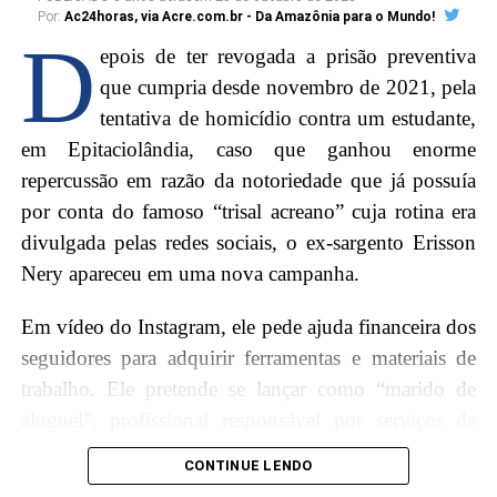
Por:
Ac24horas, via Acre.com.br - Da Amazônia para o Mundo!
O capitão alegou que a razão pelo pedido de saída da
D
epois de ter revogada a prisão preventiva
gestão de Valtim é por conta da falta de respeito do
que cumpria desde novembro de 2021, pela
gestor. “
Ele trata não só nós com desrespeito, mais
tentativa de homicídio contra um estudante,
a reclamação é na cidade toda
”, afirmou.
em Epitaciolândia, caso que ganhou enorme
repercussão em razão da notoriedade que já possuía
por conta do famoso “trisal acreano” cuja rotina era
divulgada pelas redes sociais, o ex-sargento Erisson
Nery apareceu em uma nova campanha.
Em vídeo do Instagram, ele pede ajuda financeira dos
seguidores para adquirir ferramentas e materiais de
trabalho. Ele pretende se lançar como “marido de
aluguel”, profissional responsável por serviços de
manutenção doméstica como parte elétrica,
CONTINUE LENDO
hidráulica, limpeza de ar-condicionado e reparos em