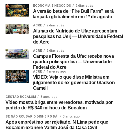
ECONOMIA E NEGÓCIOS
2 dias atrás
A versão beta de “Fire Bull Farm” será
lançada globalmente em 1º de agosto
ACRE
2 dias atrás
Alunas de Nutrição de Ufac apresentam
pesquisas na Uerj — Universidade Federal
do Acre
ACRE
2 dias atrás
Campus Floresta da Ufac recebe nova
quadra poliesportiva — Universidade
Federal do Acre
ACRE
4 meses ago
VÍDEO: Veja o que disse Ministra em
julgamento do ex-governador Gladson
Cameli
GESTÃO BOCALOM
3 anos ago
Vídeo mostra briga entre vereadores, motivada por
pedido de R$ 340 milhões de Bocalom
SE NÃO ROUBAR O DINHEIRO DÁ!
3 anos ago
Após empréstimo ser rejeitado, N Lima pede que
Bocalom exonere Valtim José da Casa Civil