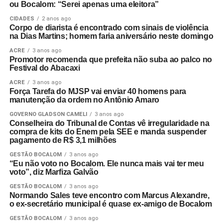
ou Bocalom: “Serei apenas uma eleitora”
CIDADES
2 anos ago
Corpo de diarista é encontrado com sinais de violência
na Dias Martins; homem faria aniversário neste domingo
ACRE
3 anos ago
Promotor recomenda que prefeita não suba ao palco no
Festival do Abacaxi
ACRE
3 anos ago
Força Tarefa do MJSP vai enviar 40 homens para
manutenção da ordem no Antônio Amaro
GOVERNO GLADSON CAMELI
3 anos ago
Conselheira do Tribunal de Contas vê irregularidade na
compra de kits do Enem pela SEE e manda suspender
pagamento de R$ 3,1 milhões
GESTÃO BOCALOM
3 anos ago
“Eu não voto no Bocalom. Ele nunca mais vai ter meu
voto”, diz Marfiza Galvão
GESTÃO BOCALOM
3 anos ago
Normando Sales teve encontro com Marcus Alexandre,
o ex-secretário municipal é quase ex-amigo de Bocalom
GESTÃO BOCALOM
3 anos ago