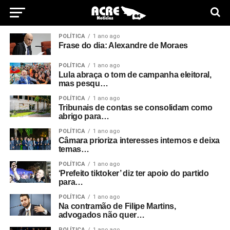
POLÍTICA
1 ano ago
Frase do dia: Alexandre de Moraes
POLÍTICA
1 ano ago
Lula abraça o tom de campanha eleitoral,
mas pesqu…
POLÍTICA
1 ano ago
Tribunais de contas se consolidam como
abrigo para…
POLÍTICA
1 ano ago
Câmara prioriza interesses internos e deixa
temas…
POLÍTICA
1 ano ago
‘Prefeito tiktoker’ diz ter apoio do partido
para…
POLÍTICA
1 ano ago
Na contramão de Filipe Martins,
advogados não quer…
POLÍTICA
1 ano ago