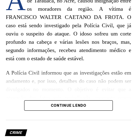
A
de Tarauacá, no Acre, causou indignação entre
os moradores da região. A vítima é
FRANCISCO WALTER CAETANO DA FROTA. O
caso está sendo investigado pela Polícia Civil, que já
ouviu o suspeito do ataque. O idoso sofreu um corte
profundo na cabeça e várias lesões nos braços, mas,
segundo informações, recebeu atendimento médico e
está com o estado de saúde estável.
A Polícia Civil informou que as investigações estão em
andamento e, por isso, detalhes do caso não podem ser
divulgados no momento. O objetivo é evitar que a
apuração dos fatos seja prejudicada, enquanto novos
desdobramentos são esperados nas próximas horas para
CONTINUE LENDO
esclarecer as motivações do crime.
CRIME