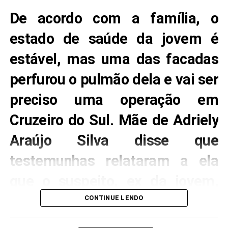
Especial Cível de Tarauacá, referente ao Processo nº.
De acordo com a família, o
0001195-37.2024.8.01.0014, onde é reclamante
Crime ocorreu na manhã desta quarta-feira (30) —
estado de saúde da jovem é
(
processo público
).
Foto: Reprodução/Google Street View
estável, mas uma das facadas
.
perfurou o pulmão dela e vai ser
preciso uma operação em
Cruzeiro do Sul. Mãe de Adriely
Araújo Silva disse que
testemunhas relataram a ela
que o suspeito, ex da jovem,
estava com ciúmes dela.
CONTINUE LENDO
Capa: Adriely Araújo Silva, de 18 anos, levou 15 facadas do ex-