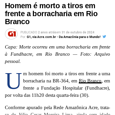
Homem é morto a tiros em
frente a borracharia em Rio
Branco
PUBLICADO
2 anos atrás
em
31 de outubro de 2024
Por:
G1, via Acre.com.br - Da Amazônia para o Mundo!
Capa: Morte ocorreu em uma borracharia em frente
à Fundhacre, em Rio Branco — Foto: Arquivo
pessoal.
U
m homem foi morto a tiros em frente a uma
borracharia na BR-364, em
Rio Branco
, em
frente a Fundação Hospitalar (Fundhacre),
por volta das 11h20 desta quarta-feira (30).
Conforme apurado pela Rede Amazônica Acre, trata-
se de Júlio Cesar Moreira Lima, ainda sem idade