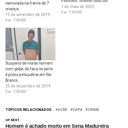
Panorama. Homem tinha um
namorada na frente de 7
corte no crânio e outro no
1 de maio de 2023
criança
tórax, os dedos da mão direita
Em "CRIME"
15 de setembro de 2019
foram cortados e os pés
Em "CRIME"
estavam amarrados. Foto:
Corpo foi achado em uma
fazenda que…
Suspeito de matar homem
com golpe de faca no peito
é preso pela polícia em Rio
Branco
25 de dezembro de 2019
Em "CRIME"
TÓPICOS RELACIONADOS:
ACRE
CAPA
CRIME
UP NEXT
Homem é achado morto em Sena Madureira