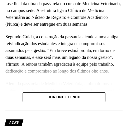
fase final da obra da passarela do curso de Medicina Veterinária,
no campus-sede. A estrutura liga a Clínica de Medicina
Veterinária ao Núcleo de Registro e Controle Acadêmico
(Nurca) e deve ser entregue em duas semanas.
Segundo Guida, a construção da passarela atende a uma antiga
reivindicação dos estudantes e integra os compromissos
assumidos pela gestão. “Em breve estará pronta, em torno de
duas semanas, e esse será mais um legado da nossa gestão”,
afirmou. A reitora também agradeceu à equipe pelo trabalho,
dedicação e compromisso ao longo dos últimos oito anos.
Além da passarela de Medicina Veterinária, a obra do novo
Colégio de Aplicação da Ufac também está em fase de conclusão
e deve ser entregue em breve.
CONTINUE LENDO
Participaram da visita pró-reitores e membros da administração
superior da Ufac.
ACRE