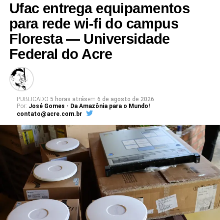
Ufac entrega equipamentos
para rede wi-fi do campus
Floresta — Universidade
Leia Mais: UFAC
Federal do Acre
PUBLICADO
5 horas atrás
em
6 de agosto de 2026
Por:
José Gomes - Da Amazônia para o Mundo!
contato@acre.com.br