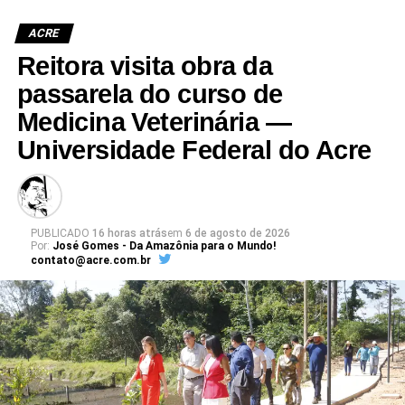
ACRE
Reitora visita obra da
passarela do curso de
Medicina Veterinária —
Universidade Federal do Acre
PUBLICADO
16 horas atrás
em
6 de agosto de 2026
Por:
José Gomes - Da Amazônia para o Mundo!
contato@acre.com.br