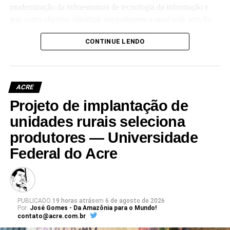
modernização da infraestrutura de tecnologia da informação e
tem como objetivo substituir integralmente a atual rede sem fio,
que já não atende às crescentes demandas acadêmicas e
CONTINUE LENDO
administrativas da universidade.
ACRE
Projeto de implantação de
Leia Mais: UFAC
unidades rurais seleciona
produtores — Universidade
Federal do Acre
PUBLICADO
19 horas atrás
em
6 de agosto de 2026
Por:
José Gomes - Da Amazônia para o Mundo!
contato@acre.com.br