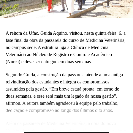
A reitora da Ufac, Guida Aquino, visitou, nesta quinta-feira, 6, a
fase final da obra da passarela do curso de Medicina Veterinária,
no campus-sede. A estrutura liga a Clínica de Medicina
Veterinária ao Núcleo de Registro e Controle Acadêmico
(Nurca) e deve ser entregue em duas semanas.
Segundo Guida, a construção da passarela atende a uma antiga
reivindicação dos estudantes e integra os compromissos
assumidos pela gestão. “Em breve estará pronta, em torno de
duas semanas, e esse será mais um legado da nossa gestão”,
afirmou. A reitora também agradeceu à equipe pelo trabalho,
dedicação e compromisso ao longo dos últimos oito anos.
Além da passarela de Medicina Veterinária, a obra do novo
Colégio de Aplicação da Ufac também está em fase de conclusão