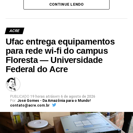
e deve ser entregue em breve.
CONTINUE LENDO
Participaram da visita pró-reitores e membros da administração
superior da Ufac.
ACRE
Ufac entrega equipamentos
para rede wi-fi do campus
Floresta — Universidade
Leia Mais: UFAC
Federal do Acre
PUBLICADO
19 horas atrás
em
6 de agosto de 2026
Por:
José Gomes - Da Amazônia para o Mundo!
contato@acre.com.br