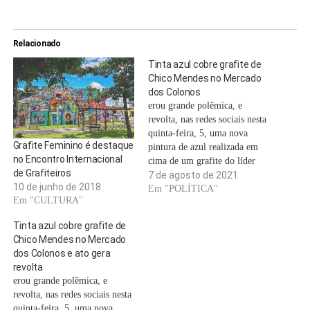
Relacionado
Tinta azul cobre grafite de
Chico Mendes no Mercado
dos Colonos
erou grande polêmica, e
revolta, nas redes sociais nesta
quinta-feira, 5, uma nova
Grafite Feminino é destaque
pintura de azul realizada em
no Encontro Internacional
cima de um grafite do líder
de Grafiteiros
ambiental Chico Mendes, no
7 de agosto de 2021
10 de junho de 2018
muro das escadarias do
Em "POLÍTICA"
Em "CULTURA"
Mercado dos Colonos,
localizado na 6 de Agosto.
Tinta azul cobre grafite de
Ainda não se sabe quem foi
Chico Mendes no Mercado
responsável pelo apagamento
dos Colonos e ato gera
do…
revolta
erou grande polêmica, e
revolta, nas redes sociais nesta
quinta-feira, 5, uma nova