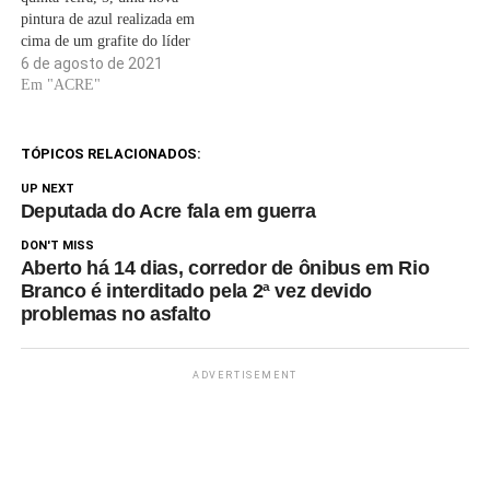
pintura de azul realizada em
cima de um grafite do líder
ambiental Chico Mendes, no
6 de agosto de 2021
muro das escadarias do
Em "ACRE"
Mercado dos Colonos,
localizado na 6 de Agosto.
Ainda não se sabe quem foi
TÓPICOS RELACIONADOS:
responsável pelo apagamento
UP NEXT
do…
Deputada do Acre fala em guerra
DON'T MISS
Aberto há 14 dias, corredor de ônibus em Rio
Branco é interditado pela 2ª vez devido
problemas no asfalto
ADVERTISEMENT