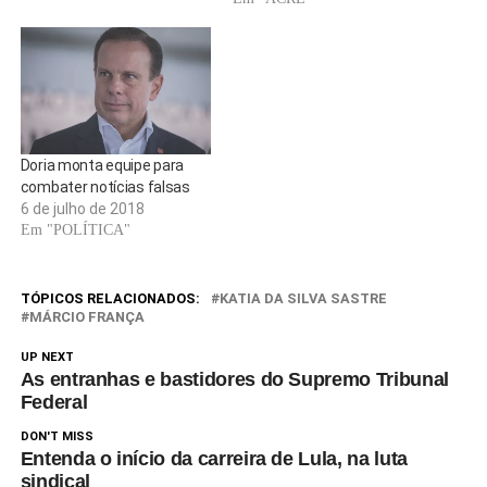
escapar.Lucas Pádua Villegas,
de 39 anos,…
Doria monta equipe para
combater notícias falsas
6 de julho de 2018
Em "POLÍTICA"
TÓPICOS RELACIONADOS:
KATIA DA SILVA SASTRE
MÁRCIO FRANÇA
UP NEXT
As entranhas e bastidores do Supremo Tribunal
Federal
DON'T MISS
Entenda o início da carreira de Lula, na luta
sindical