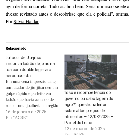
agiu de forma correta. Tudo acabou bem. Seria um risco se ele a
tivesse revistado antes e descobrisse que ela é policial”, afirma.
Por
Sílvia Haidar
Relacionado
Lutador de Jiu-jitsu
imobiliza ladrão de joias na
rua com double leg e vira
herói; assista
Em uma cena impressionante,
um lutador de jiu-jitsu deu um
‘Isso é incompetência do
golpe rápido e perfeito em
governo ou sabotagem do
ladrão que havia acabado de
agro?’, questiona leitor
roubar uma joalheria na região
sobre altos preços de
central de Caraguatatuba,
16 de janeiro de 2025
alimentos – 12/03/2025 –
Litoral Norte de São Paulo.
Em "ACRE"
Painel do Leitor
Em segundos o homem foi ao
12 de março de 2025
chão e não teve como
Em "ACRE"