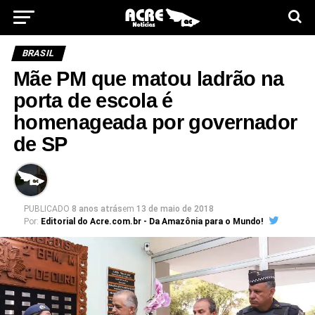
BRASIL
Mãe PM que matou ladrão na
porta de escola é
homenageada por governador
de SP
PUBLICADO
8 anos atrás
em
13 de maio de 2018
Por:
Editorial do Acre.com.br - Da Amazônia para o Mundo!