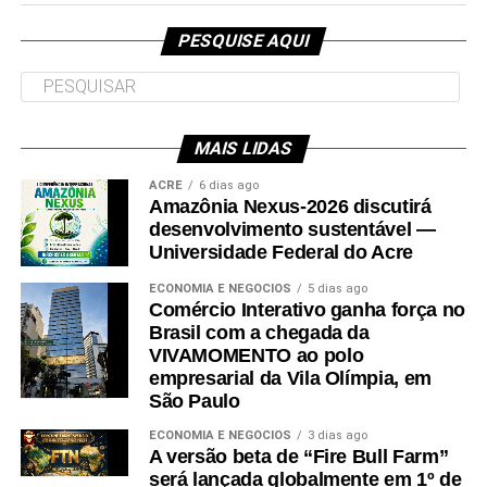
Mérito Judiciário do Poder Judiciário do Acre,
“Para participar do processo seletivo, é
no TJAC
PESQUISE AQUI
necessário que o candidato tenha
participado do Exame Nacional do Ensino
Médio (Enem) nas edições de 2022 ou
MAIS LIDAS
2023, obtendo nota mínima de 450 pontos
ACRE
6 dias ago
na média das cinco provas e nota acima de
Amazônia Nexus-2026 discutirá
desenvolvimento sustentável —
zero na redação”, informa o Ministério da
Universidade Federal do Acre
Educação (MEC).
ECONOMIA E NEGÓCIOS
5 dias ago
Comércio Interativo ganha força no
É também necessário que o candidato se enquadre
Brasil com a chegada da
VIVAMOMENTO ao polo
nos critérios socioeconômicos – incluindo renda
empresarial da Vila Olímpia, em
familiar per capita que não exceda um salário-mínimo
São Paulo
e meio para bolsas integrais e três salários-mínimos
ECONOMIA E NEGÓCIOS
3 dias ago
para bolsas parciais – e esteja cadastrado no login
A versão beta de “Fire Bull Farm”
será lançada globalmente em 1º de
Único do governo federal que pode ser feito no