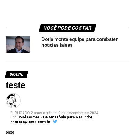
VOCÊ PODE GOSTAR
Doria monta equipe para combater
notícias falsas
BRASIL
teste
PUBLICADO
2 anos atrás
em
9 de dezembro de 2024
Por:
José Gomes - Da Amazônia para o Mundo!
contato@acre.com.br
teste