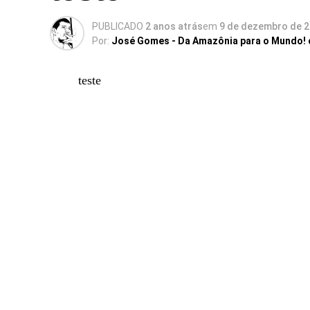
PUBLICADO
2 anos atrás
em
9 de dezembro de 
Por:
José Gomes - Da Amazônia para o Mundo!
teste