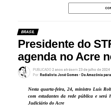
CO
BRASIL
Presidente do ST
agenda no Acre ne
PUBLICADO
2 anos atrás
em
23 de julho de 2024
Por:
Radialista José Gomes - Da Amazônia par
Nesta quarta-feira, 24, ministro Luís Rob
com estudantes da rede pública e ser
Judiciário do Acre