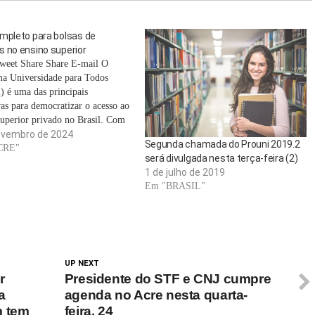
ompleto para bolsas de
 no ensino superior
weet Share Share E-mail O
a Universidade para Todos
) é uma das principais
vas para democratizar o acesso ao
superior privado no Brasil. Com
ntegrais e parciais, ele é voltado
ovembro de 2024
Segunda chamada do Prouni 2019.2
tudantes de baixa renda que
CRE"
será divulgada nesta terça-feira (2)
 cursar uma graduação mas
1 de julho de 2019
am limitações financeiras. Com
Em "BRASIL"
UP NEXT
r
Presidente do STF e CNJ cumpre
a
agenda no Acre nesta quarta-
m tem
feira, 24