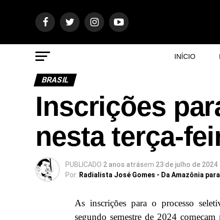
INÍCIO
BRASIL
Inscrições pa
nesta terça-fei
PUBLICADO
2 anos atrás
em
23 de julho de 2024
Por:
Radialista José Gomes - Da Amazônia par
As inscrições para o processo sele
segundo semestre de 2024 começam nest