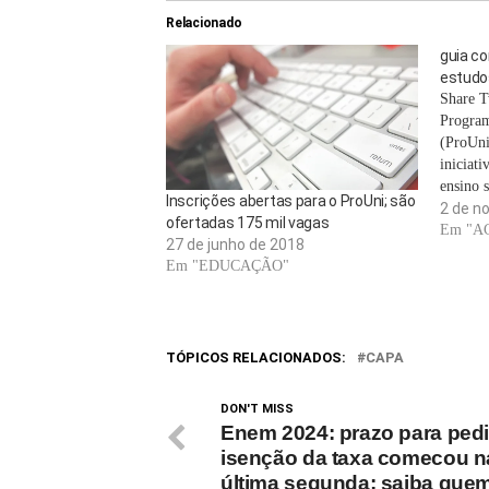
Relacionado
guia c
estudos
Share T
Program
(ProUni
iniciati
ensino 
Inscrições abertas para o ProUni; são
bolsas i
2 de n
ofertadas 175 mil vagas
para es
Em "A
27 de junho de 2018
desejam
Em "EDUCAÇÃO"
enfrent
a…
TÓPICOS RELACIONADOS:
CAPA
DON'T MISS
Enem 2024: prazo para pedi
isenção da taxa comecou n
última segunda; saiba que