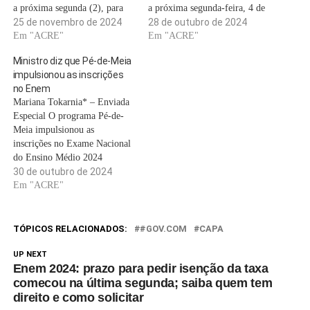
a próxima segunda (2), para
a próxima segunda-feira, 4 de
alunos de ensino médio da
25 de novembro de 2024
novembro, para estudantes do
28 de outubro de 2024
rede pública. A parcela será
Em "ACRE"
ensino médio da rede pública.
Em "ACRE"
destinada a estudantes do
A parcela será destinada pela
Ministro diz que Pé-de-Meia
ensino médio da Educação de
segunda vez a estudantes do
impulsionou as inscrições
Jovens e Adultos (EJA) e a 3,7
ensino médio da Educação de
no Enem
milhões de alunos do…
Jovens e Adultos (EJA);…
Mariana Tokarnia* – Enviada
Especial O programa Pé-de-
Meia impulsionou as
inscrições no Exame Nacional
do Ensino Médio 2024
(Enem), segundo o ministro
30 de outubro de 2024
da Educação, Camilo Santana.
Em "ACRE"
Com 4,3 milhões de inscritos,
o exame superou em 10% os
confirmados em 2023. O
TÓPICOS RELACIONADOS:
#GOV.COM
CAPA
Enem será aplicado neste
domingo (3) e no próximo…
UP NEXT
Enem 2024: prazo para pedir isenção da taxa
comecou na última segunda; saiba quem tem
direito e como solicitar