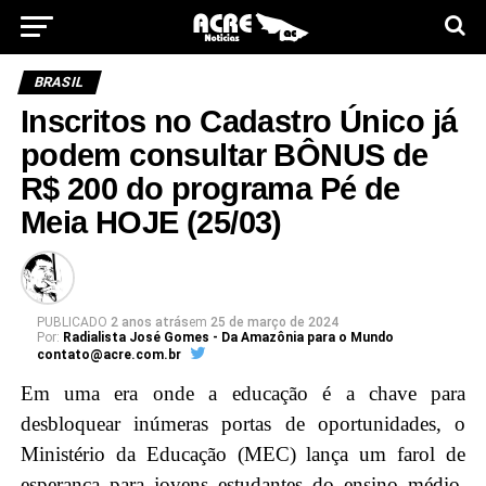
BRASIL
Inscritos no Cadastro Único já
podem consultar BÔNUS de
R$ 200 do programa Pé de
Meia HOJE (25/03)
PUBLICADO
2 anos atrás
em
25 de março de 2024
Por:
Radialista José Gomes - Da Amazônia para o Mundo
contato@acre.com.br
Em uma era onde a educação é a chave para
desbloquear inúmeras portas de oportunidades, o
Ministério da Educação (MEC) lança um farol de
esperança para jovens estudantes do ensino médio,