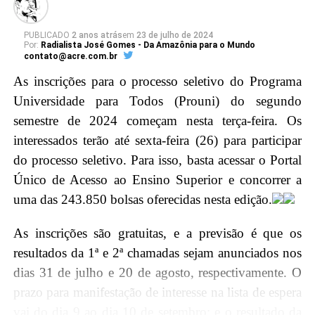
conhecimentos, e fortalecendo os laços entre a mais
alta Corte do país e a magistratura acreana.
PUBLICADO
2 anos atrás
em
23 de julho de 2024
Por:
Radialista José Gomes - Da Amazônia para o Mundo
contato@acre.com.br
Em seguida, o ministro Barroso será agraciado com a
As inscrições para o processo seletivo do Programa
maior honraria da Justiça do Acre, a insígnia da
Universidade para Todos (Prouni) do segundo
Ordem do Mérito Judiciário, durante a sessão solene
semestre de 2024 começam nesta terça-feira. Os
no Pleno, no Tribunal de Justiça do Acre (TJAC).
interessados terão até sexta-feira (26) para participar
Instituída pela Resolução nº. 283/2022, essa distinção
do processo seletivo. Para isso, basta acessar o Portal
é concedida por decisão unânime dos membros do
Único de Acesso ao Ensino Superior e concorrer a
Conselho da Ordem do Mérito Judiciário acreano em
uma das 243.850 bolsas oferecidas nesta edição.
diferentes graus, reconhecendo assim a excelência e
relevância do trabalho do ministro para o Judiciário
As inscrições são gratuitas, e a previsão é que os
brasileiro.
resultados da 1ª e 2ª chamadas sejam anunciados nos
dias 31 de julho e 20 de agosto, respectivamente. O
Agenda Ministro
prazo para manifestação de interesse na lista de espera
vai do dia 9 ao dia 10 de setembro; e o resultado da