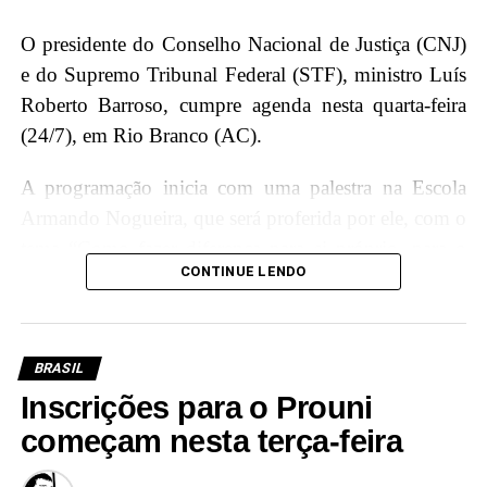
O presidente do Conselho Nacional de Justiça (CNJ)
e do Supremo Tribunal Federal (STF), ministro Luís
Roberto Barroso, cumpre agenda nesta quarta-feira
(24/7), em Rio Branco (AC).
A programação inicia com uma palestra na Escola
Armando Nogueira, que será proferida por ele, com o
tema “Como fazer diferença para si próprio, para o
CONTINUE LENDO
Brasil e para o mundo”, onde terá a oportunidade de
interagir e compartilhar conhecimentos com os
jovens estudantes, incentivando a importância da
educação e cidadania.
BRASIL
Inscrições para o Prouni
Além disso, Luís Roberto Barroso participará de um
começam nesta terça-feira
diálogo com magistradas e magistrados acreanos,
promovendo a troca de experiências e