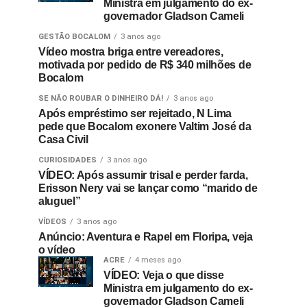
Ministra em julgamento do ex-
governador Gladson Cameli
GESTÃO BOCALOM
3 anos ago
Vídeo mostra briga entre vereadores,
motivada por pedido de R$ 340 milhões de
Bocalom
SE NÃO ROUBAR O DINHEIRO DÁ!
3 anos ago
Após empréstimo ser rejeitado, N Lima
pede que Bocalom exonere Valtim José da
Casa Civil
CURIOSIDADES
3 anos ago
VÍDEO: Após assumir trisal e perder farda,
Erisson Nery vai se lançar como “marido de
aluguel”
VÍDEOS
3 anos ago
Anúncio: Aventura e Rapel em Floripa, veja
o vídeo
ACRE
4 meses ago
VÍDEO: Veja o que disse
Ministra em julgamento do ex-
governador Gladson Cameli