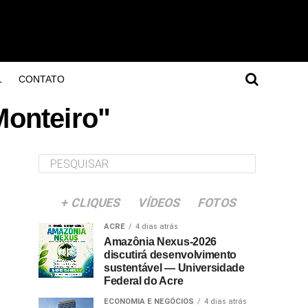
L
CONTATO
Monteiro"
+ CLIQUES
VÍDEOS
FOTOS
ACRE
4 dias atrás
Amazônia Nexus-2026
discutirá desenvolvimento
sustentável — Universidade
Federal do Acre
ECONOMIA E NEGÓCIOS
4 dias atrás