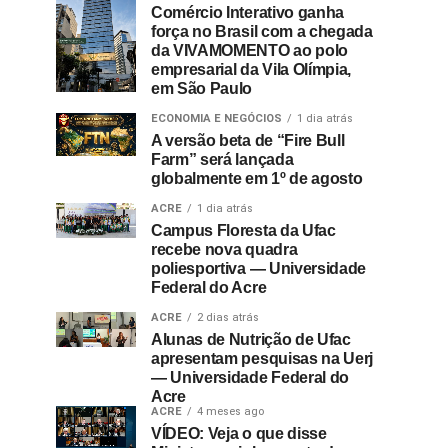
Comércio Interativo ganha
força no Brasil com a chegada
da VIVAMOMENTO ao polo
empresarial da Vila Olímpia,
em São Paulo
ECONOMIA E NEGÓCIOS
1 dia atrás
A versão beta de “Fire Bull
Farm” será lançada
globalmente em 1º de agosto
ACRE
1 dia atrás
Campus Floresta da Ufac
recebe nova quadra
poliesportiva — Universidade
Federal do Acre
ACRE
2 dias atrás
Alunas de Nutrição de Ufac
apresentam pesquisas na Uerj
— Universidade Federal do
Acre
ACRE
4 meses ago
VÍDEO: Veja o que disse