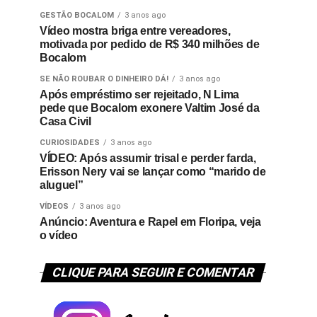
GESTÃO BOCALOM
3 anos ago
Vídeo mostra briga entre vereadores,
motivada por pedido de R$ 340 milhões de
Bocalom
SE NÃO ROUBAR O DINHEIRO DÁ!
3 anos ago
Após empréstimo ser rejeitado, N Lima
pede que Bocalom exonere Valtim José da
Casa Civil
CURIOSIDADES
3 anos ago
VÍDEO: Após assumir trisal e perder farda,
Erisson Nery vai se lançar como “marido de
aluguel”
VÍDEOS
3 anos ago
Anúncio: Aventura e Rapel em Floripa, veja
o vídeo
CLIQUE PARA SEGUIR E COMENTAR