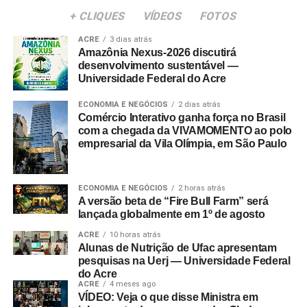
+ CLIQUES
VÍDEOS
FOTOS
ACRE
3 dias atrás
Amazônia Nexus-2026 discutirá
desenvolvimento sustentável —
Universidade Federal do Acre
ECONOMIA E NEGÓCIOS
2 dias atrás
Comércio Interativo ganha força no Brasil
com a chegada da VIVAMOMENTO ao polo
empresarial da Vila Olímpia, em São Paulo
ECONOMIA E NEGÓCIOS
2 horas atrás
A versão beta de “Fire Bull Farm” será
lançada globalmente em 1º de agosto
ACRE
10 horas atrás
Alunas de Nutrição de Ufac apresentam
pesquisas na Uerj — Universidade Federal
do Acre
ACRE
4 meses ago
VÍDEO: Veja o que disse Ministra em