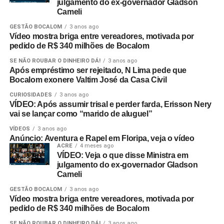
julgamento do ex-governador Gladson
Cameli
GESTÃO BOCALOM
3 anos ago
Vídeo mostra briga entre vereadores, motivada por
pedido de R$ 340 milhões de Bocalom
SE NÃO ROUBAR O DINHEIRO DÁ!
3 anos ago
Após empréstimo ser rejeitado, N Lima pede que
Bocalom exonere Valtim José da Casa Civil
CURIOSIDADES
3 anos ago
VÍDEO: Após assumir trisal e perder farda, Erisson Nery
vai se lançar como “marido de aluguel”
VÍDEOS
3 anos ago
Anúncio: Aventura e Rapel em Floripa, veja o vídeo
ACRE
4 meses ago
VÍDEO: Veja o que disse Ministra em
julgamento do ex-governador Gladson
Cameli
GESTÃO BOCALOM
3 anos ago
Vídeo mostra briga entre vereadores, motivada por
pedido de R$ 340 milhões de Bocalom
SE NÃO ROUBAR O DINHEIRO DÁ!
3 anos ago