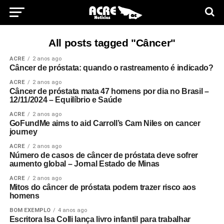
All posts tagged "Câncer"
ACRE
2 anos ago
Câncer de próstata: quando o rastreamento é indicado?
ACRE
2 anos ago
Câncer de próstata mata 47 homens por dia no Brasil –
12/11/2024 – Equilíbrio e Saúde
ACRE
2 anos ago
GoFundMe aims to aid Carroll’s Cam Niles on cancer
journey
ACRE
2 anos ago
Número de casos de câncer de próstata deve sofrer
aumento global – Jornal Estado de Minas
ACRE
2 anos ago
Mitos do câncer de próstata podem trazer risco aos
homens
BOM EXEMPLO
4 anos ago
Escritora Isa Colli lança livro infantil para trabalhar