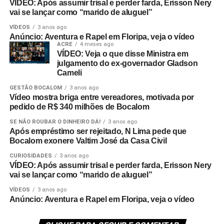
VÍDEO: Após assumir trisal e perder farda, Erisson Nery
vai se lançar como “marido de aluguel”
VÍDEOS
3 anos ago
Anúncio: Aventura e Rapel em Floripa, veja o vídeo
ACRE
4 meses ago
VÍDEO: Veja o que disse Ministra em
julgamento do ex-governador Gladson
Cameli
GESTÃO BOCALOM
3 anos ago
Vídeo mostra briga entre vereadores, motivada por
pedido de R$ 340 milhões de Bocalom
SE NÃO ROUBAR O DINHEIRO DÁ!
3 anos ago
Após empréstimo ser rejeitado, N Lima pede que
Bocalom exonere Valtim José da Casa Civil
CURIOSIDADES
3 anos ago
VÍDEO: Após assumir trisal e perder farda, Erisson Nery
vai se lançar como “marido de aluguel”
VÍDEOS
3 anos ago
Anúncio: Aventura e Rapel em Floripa, veja o vídeo