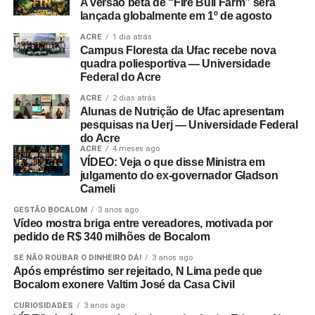
A versão beta de “Fire Bull Farm” será
lançada globalmente em 1º de agosto
ACRE
1 dia atrás
Campus Floresta da Ufac recebe nova
quadra poliesportiva — Universidade
Federal do Acre
ACRE
2 dias atrás
Alunas de Nutrição de Ufac apresentam
pesquisas na Uerj — Universidade Federal
do Acre
ACRE
4 meses ago
VÍDEO: Veja o que disse Ministra em
julgamento do ex-governador Gladson
Cameli
GESTÃO BOCALOM
3 anos ago
Vídeo mostra briga entre vereadores, motivada por
pedido de R$ 340 milhões de Bocalom
SE NÃO ROUBAR O DINHEIRO DÁ!
3 anos ago
Após empréstimo ser rejeitado, N Lima pede que
Bocalom exonere Valtim José da Casa Civil
CURIOSIDADES
3 anos ago