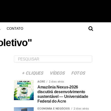
L
CONTATO
letivo"
+ CLIQUES
VÍDEOS
FOTOS
ACRE
2 dias atrás
Amazônia Nexus-2026
discutirá desenvolvimento
sustentável — Universidade
Federal do Acre
ECONOMIA E NEGÓCIOS
2 dias atrás