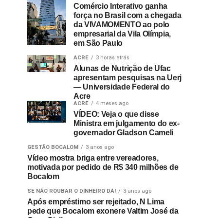
Comércio Interativo ganha
força no Brasil com a chegada
da VIVAMOMENTO ao polo
empresarial da Vila Olímpia,
em São Paulo
ACRE
3 horas atrás
Alunas de Nutrição de Ufac
apresentam pesquisas na Uerj
— Universidade Federal do
Acre
ACRE
4 meses ago
VÍDEO: Veja o que disse
Ministra em julgamento do ex-
governador Gladson Cameli
GESTÃO BOCALOM
3 anos ago
Vídeo mostra briga entre vereadores,
motivada por pedido de R$ 340 milhões de
Bocalom
SE NÃO ROUBAR O DINHEIRO DÁ!
3 anos ago
Após empréstimo ser rejeitado, N Lima
pede que Bocalom exonere Valtim José da