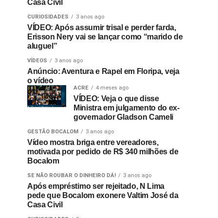
Casa Civil
CURIOSIDADES
3 anos ago
VÍDEO: Após assumir trisal e perder farda,
Erisson Nery vai se lançar como “marido de
aluguel”
VÍDEOS
3 anos ago
Anúncio: Aventura e Rapel em Floripa, veja
o vídeo
ACRE
4 meses ago
VÍDEO: Veja o que disse
Ministra em julgamento do ex-
governador Gladson Cameli
GESTÃO BOCALOM
3 anos ago
Vídeo mostra briga entre vereadores,
motivada por pedido de R$ 340 milhões de
Bocalom
SE NÃO ROUBAR O DINHEIRO DÁ!
3 anos ago
Após empréstimo ser rejeitado, N Lima
pede que Bocalom exonere Valtim José da
Casa Civil