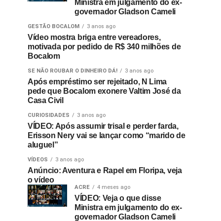
Ministra em julgamento do ex-
governador Gladson Cameli
GESTÃO BOCALOM
3 anos ago
Vídeo mostra briga entre vereadores,
motivada por pedido de R$ 340 milhões de
Bocalom
SE NÃO ROUBAR O DINHEIRO DÁ!
3 anos ago
Após empréstimo ser rejeitado, N Lima
pede que Bocalom exonere Valtim José da
Casa Civil
CURIOSIDADES
3 anos ago
VÍDEO: Após assumir trisal e perder farda,
Erisson Nery vai se lançar como “marido de
aluguel”
VÍDEOS
3 anos ago
Anúncio: Aventura e Rapel em Floripa, veja
o vídeo
ACRE
4 meses ago
VÍDEO: Veja o que disse
Ministra em julgamento do ex-
governador Gladson Cameli