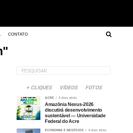
L
CONTATO
n"
+ CLIQUES
VÍDEOS
FOTOS
ACRE
4 dias atrás
Amazônia Nexus-2026
discutirá desenvolvimento
sustentável — Universidade
Federal do Acre
ECONOMIA E NEGÓCIOS
4 dias atrás