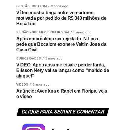
GESTÃO BOCALOM
3 anos ago
Vídeo mostra briga entre vereadores,
motivada por pedido de R$ 340 milhões de
Bocalom
SE NÃO ROUBAR O DINHEIRO DÁ!
3 anos ago
Após empréstimo ser rejeitado, N Lima
pede que Bocalom exonere Valtim José da
Casa Civil
CURIOSIDADES
3 anos ago
VÍDEO: Após assumir trisal e perder farda,
Erisson Nery vai se lançar como “marido de
aluguel”
VÍDEOS
3 anos ago
Anúncio: Aventura e Rapel em Floripa, veja
o vídeo
CLIQUE PARA SEGUIR E COMENTAR