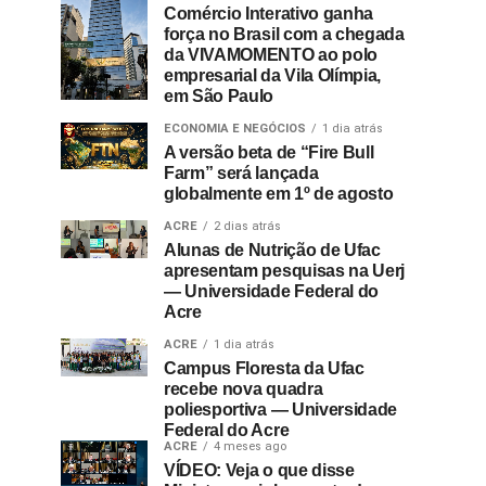
Comércio Interativo ganha
força no Brasil com a chegada
da VIVAMOMENTO ao polo
empresarial da Vila Olímpia,
em São Paulo
ECONOMIA E NEGÓCIOS
1 dia atrás
A versão beta de “Fire Bull
Farm” será lançada
globalmente em 1º de agosto
ACRE
2 dias atrás
Alunas de Nutrição de Ufac
apresentam pesquisas na Uerj
— Universidade Federal do
Acre
ACRE
1 dia atrás
Campus Floresta da Ufac
recebe nova quadra
poliesportiva — Universidade
Federal do Acre
ACRE
4 meses ago
VÍDEO: Veja o que disse