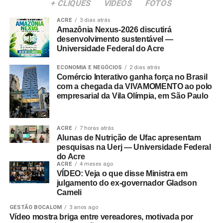
+ CLIQUES
VÍDEOS
FOTOS
ACRE
3 dias atrás
Amazônia Nexus-2026 discutirá
desenvolvimento sustentável —
Universidade Federal do Acre
ECONOMIA E NEGÓCIOS
2 dias atrás
Comércio Interativo ganha força no Brasil
com a chegada da VIVAMOMENTO ao polo
empresarial da Vila Olímpia, em São Paulo
ACRE
7 horas atrás
Alunas de Nutrição de Ufac apresentam
pesquisas na Uerj — Universidade Federal
do Acre
ACRE
4 meses ago
VÍDEO: Veja o que disse Ministra em
julgamento do ex-governador Gladson
Cameli
GESTÃO BOCALOM
3 anos ago
Vídeo mostra briga entre vereadores, motivada por