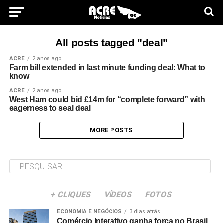
All posts tagged "deal"
ACRE
2 anos ago
Farm bill extended in last minute funding deal: What to
know
ACRE
2 anos ago
West Ham could bid £14m for “complete forward” with
eagerness to seal deal
MORE POSTS
+ CLIQUES
VÍDEOS
FOTOS
ECONOMIA E NEGÓCIOS
3 dias atrás
Comércio Interativo ganha força no Brasil