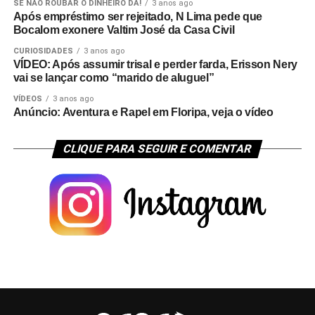
SE NÃO ROUBAR O DINHEIRO DÁ!
3 anos ago
Após empréstimo ser rejeitado, N Lima pede que
Bocalom exonere Valtim José da Casa Civil
CURIOSIDADES
3 anos ago
VÍDEO: Após assumir trisal e perder farda, Erisson Nery
vai se lançar como “marido de aluguel”
VÍDEOS
3 anos ago
Anúncio: Aventura e Rapel em Floripa, veja o vídeo
CLIQUE PARA SEGUIR E COMENTAR