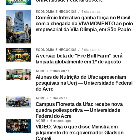
ECONOMIA E NEGÓCIOS
4 dias atrás
Comércio Interativo ganha força no Brasil
com a chegada da VIVAMOMENTO ao polo
empresarial da Vila Olímpia, em São Paulo
ECONOMIA E NEGÓCIOS
2 dias atrás
A versão beta de “Fire Bull Farm” será
lançada globalmente em 1º de agosto
ACRE
2 dias atrás
Alunas de Nutrição de Ufac apresentam
pesquisas na Uerj — Universidade Federal
do Acre
ACRE
1 dia atrás
Campus Floresta da Ufac recebe nova
quadra poliesportiva — Universidade
Federal do Acre
ACRE
4 meses ago
VÍDEO: Veja o que disse Ministra em
julgamento do ex-governador Gladson
Cameli