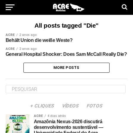
All posts tagged "Die"
ACRE
2 anos ago
Behält Union die weiße Weste?
ACRE
2 anos ago
General Hospital Shocker: Does Sam McCall Really Die?
MORE POSTS
+ CLIQUES
VÍDEOS
FOTOS
ACRE
4 dias atrás
Amazônia Nexus-2026 discutirá
desenvolvimento sustentável —
Universidade Federal do Acre