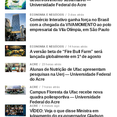
Universidade Federal do Acre
ECONOMIA E NEGÓCIOS
3 dias atrás
Comércio Interativo ganha força no Brasil
com a chegada da VIVAMOMENTO ao polo
empresarial da Vila Olímpia, em São Paulo
ECONOMIA E NEGÓCIOS
14 horas atrás
A versão beta de “Fire Bull Farm” será
lançada globalmente em 1º de agosto
ACRE
23 horas atrás
Alunas de Nutrição de Ufac apresentam
pesquisas na Uerj — Universidade Federal
do Acre
ACRE
7 horas atrás
Campus Floresta da Ufac recebe nova
quadra poliesportiva — Universidade
Federal do Acre
ACRE
4 meses ago
VÍDEO: Veja o que disse Ministra em
julgamento do ex-governador Gladson