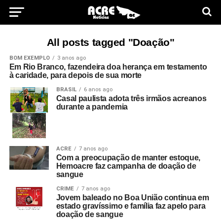
All posts tagged "Doação"
BOM EXEMPLO
3 anos ago
Em Rio Branco, fazendeira doa herança em testamento
à caridade, para depois de sua morte
BRASIL
6 anos ago
Casal paulista adota três irmãos acreanos
durante a pandemia
ACRE
7 anos ago
Com a preocupação de manter estoque,
Hemoacre faz campanha de doação de
sangue
CRIME
7 anos ago
Jovem baleado no Boa União continua em
estado gravíssimo e família faz apelo para
doação de sangue