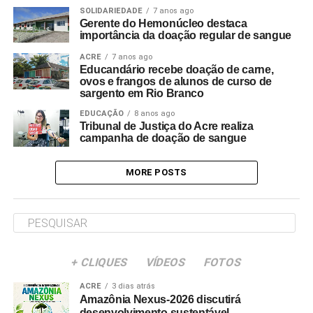
SOLIDARIEDADE
7 anos ago
Gerente do Hemonúcleo destaca
importância da doação regular de sangue
ACRE
7 anos ago
Educandário recebe doação de carne,
ovos e frangos de alunos de curso de
sargento em Rio Branco
EDUCAÇÃO
8 anos ago
Tribunal de Justiça do Acre realiza
campanha de doação de sangue
MORE POSTS
+ CLIQUES
VÍDEOS
FOTOS
ACRE
3 dias atrás
Amazônia Nexus-2026 discutirá
desenvolvimento sustentável —