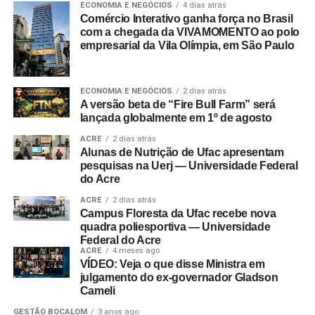
ECONOMIA E NEGÓCIOS
4 dias atrás
Comércio Interativo ganha força no Brasil
com a chegada da VIVAMOMENTO ao polo
empresarial da Vila Olímpia, em São Paulo
ECONOMIA E NEGÓCIOS
2 dias atrás
A versão beta de “Fire Bull Farm” será
lançada globalmente em 1º de agosto
ACRE
2 dias atrás
Alunas de Nutrição de Ufac apresentam
pesquisas na Uerj — Universidade Federal
do Acre
ACRE
2 dias atrás
Campus Floresta da Ufac recebe nova
quadra poliesportiva — Universidade
Federal do Acre
ACRE
4 meses ago
VÍDEO: Veja o que disse Ministra em
julgamento do ex-governador Gladson
Cameli
GESTÃO BOCALOM
3 anos ago