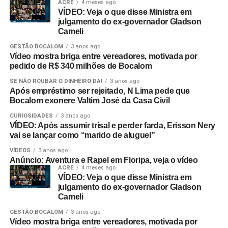
ACRE
4 meses ago
VÍDEO: Veja o que disse Ministra em
julgamento do ex-governador Gladson
Cameli
GESTÃO BOCALOM
3 anos ago
Vídeo mostra briga entre vereadores, motivada por
pedido de R$ 340 milhões de Bocalom
SE NÃO ROUBAR O DINHEIRO DÁ!
3 anos ago
Após empréstimo ser rejeitado, N Lima pede que
Bocalom exonere Valtim José da Casa Civil
CURIOSIDADES
3 anos ago
VÍDEO: Após assumir trisal e perder farda, Erisson Nery
vai se lançar como “marido de aluguel”
VÍDEOS
3 anos ago
Anúncio: Aventura e Rapel em Floripa, veja o vídeo
ACRE
4 meses ago
VÍDEO: Veja o que disse Ministra em
julgamento do ex-governador Gladson
Cameli
GESTÃO BOCALOM
3 anos ago
Vídeo mostra briga entre vereadores, motivada por