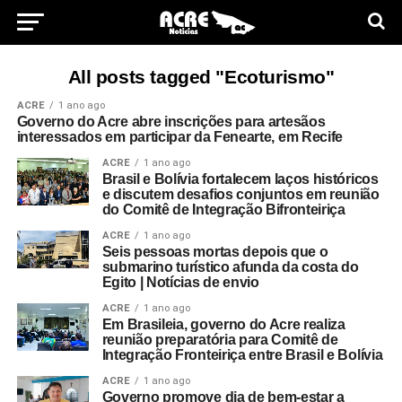
All posts tagged "Ecoturismo"
ACRE
1 ano ago
Governo do Acre abre inscrições para artesãos
interessados em participar da Fenearte, em Recife
ACRE
1 ano ago
Brasil e Bolívia fortalecem laços históricos
e discutem desafios conjuntos em reunião
do Comitê de Integração Bifronteiriça
ACRE
1 ano ago
Seis pessoas mortas depois que o
submarino turístico afunda da costa do
Egito | Notícias de envio
ACRE
1 ano ago
Em Brasileia, governo do Acre realiza
reunião preparatória para Comitê de
Integração Fronteiriça entre Brasil e Bolívia
ACRE
1 ano ago
Governo promove dia de bem-estar a