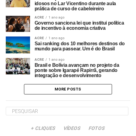
idosos no Lar Vicentino durante aula
prática de curso de cabeleireiro
ACRE
1 ano ago
Governo sanciona lei que institui política
de incentivo à economia criativa
ACRE
1 ano ago
Sai ranking dos 10 melhores destinos do
mundo para passear. Um é do Brasil
ACRE
1 ano ago
Brasil e Bolívia avançam no projeto da
ponte sobre Igarapé Rapirrã, gerando
integração e desenvolvimento
MORE POSTS
+ CLIQUES
VÍDEOS
FOTOS