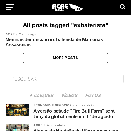
All posts tagged "exbaterista"
ACRE
2 anos ago
Meninas denunciam ex-baterista de Mamonas
Assassinas
MORE POSTS
+ CLIQUES
VÍDEOS
FOTOS
ECONOMIA E NEGÓCIOS
4 dias atrás
A versão beta de “Fire Bull Farm” será
lançada globalmente em 1º de agosto
ACRE
4 dias atrás
Alunas de Nutrição de Ufac apresentam