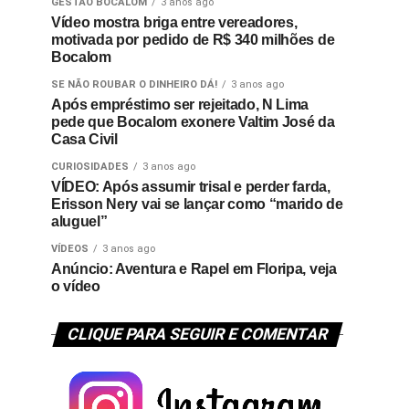
GESTÃO BOCALOM
3 anos ago
Vídeo mostra briga entre vereadores,
motivada por pedido de R$ 340 milhões de
Bocalom
SE NÃO ROUBAR O DINHEIRO DÁ!
3 anos ago
Após empréstimo ser rejeitado, N Lima
pede que Bocalom exonere Valtim José da
Casa Civil
CURIOSIDADES
3 anos ago
VÍDEO: Após assumir trisal e perder farda,
Erisson Nery vai se lançar como “marido de
aluguel”
VÍDEOS
3 anos ago
Anúncio: Aventura e Rapel em Floripa, veja
o vídeo
CLIQUE PARA SEGUIR E COMENTAR