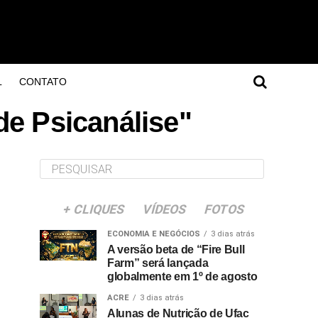
L
CONTATO
de Psicanálise"
+ CLIQUES
VÍDEOS
FOTOS
ECONOMIA E NEGÓCIOS
3 dias atrás
A versão beta de “Fire Bull
Farm” será lançada
globalmente em 1º de agosto
ACRE
3 dias atrás
Alunas de Nutrição de Ufac