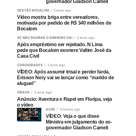
governador Gladson Cameli
GESTÃO BOCALOM
3 anos ago
Vídeo mostra briga entre vereadores,
motivada por pedido de R$ 340 milhões de
Bocalom
SE NÃO ROUBAR O DINHEIRO DÁ!
3 anos ago
Após empréstimo ser rejeitado, N Lima
pede que Bocalom exonere Valtim José da
Casa Civil
CURIOSIDADES
3 anos ago
VÍDEO: Após assumir trisal e perder farda,
Erisson Nery vai se lançar como “marido de
aluguel”
VÍDEOS
3 anos ago
Anúncio: Aventura e Rapel em Floripa, veja
o vídeo
ACRE
4 meses ago
VÍDEO: Veja o que disse
Ministra em julgamento do ex-
governador Gladson Cameli