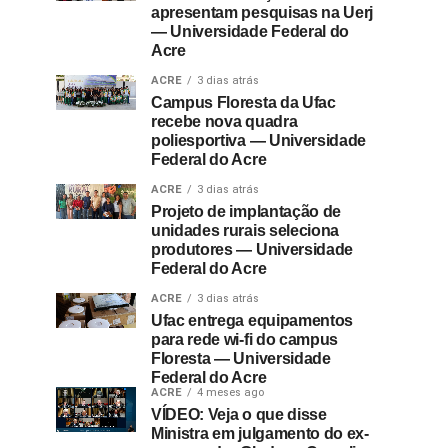
apresentam pesquisas na Uerj
— Universidade Federal do
Acre
ACRE
3 dias atrás
Campus Floresta da Ufac
recebe nova quadra
poliesportiva — Universidade
Federal do Acre
ACRE
3 dias atrás
Projeto de implantação de
unidades rurais seleciona
produtores — Universidade
Federal do Acre
ACRE
3 dias atrás
Ufac entrega equipamentos
para rede wi-fi do campus
Floresta — Universidade
Federal do Acre
ACRE
4 meses ago
VÍDEO: Veja o que disse
Ministra em julgamento do ex-